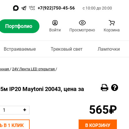
+7(922)750-45-56
с 10:00 до 20:00
Портфолио
Войти
Просмотрено
Корзина
Встраиваемые
Трековый свет
Лампочки
енная
/
24V Лента LED открытая
/
м IP20 Maytoni 20043, цена за
565₽
Ь В 1 КЛИК
В КОРЗИНУ