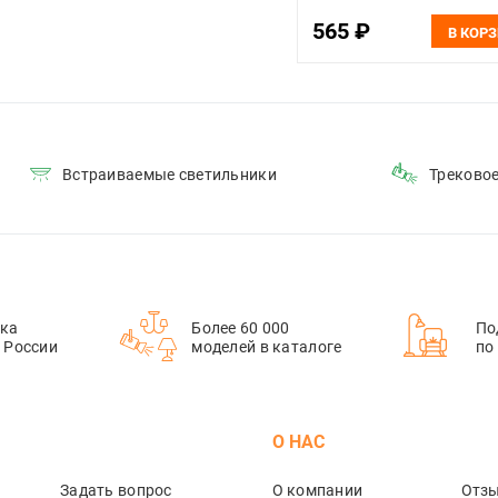
катушкой по 5 м
565 ₽
В КОР
Встраиваемые светильники
Треково
ка
Более 60 000
По
й России
моделей в каталоге
по
М
О НАС
Задать вопрос
О компании
Отз