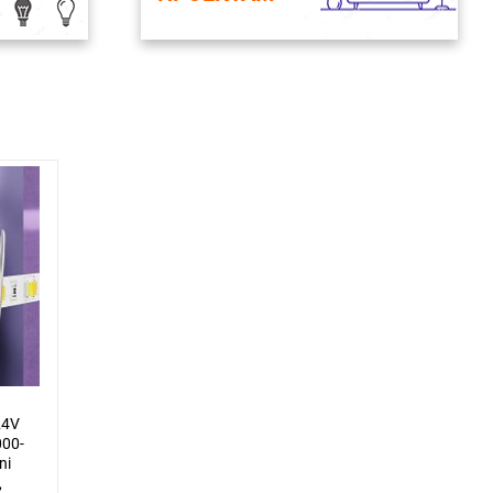
24V
000-
ni
,