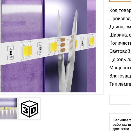
Код товар
Производ
Длина, см
Ширина, 
Количест
Световой 
Цоколь л
Мощность
Влагозащ
Тип ламп
Тип свети
Кратность
Наличие т
рабочих д
доставки