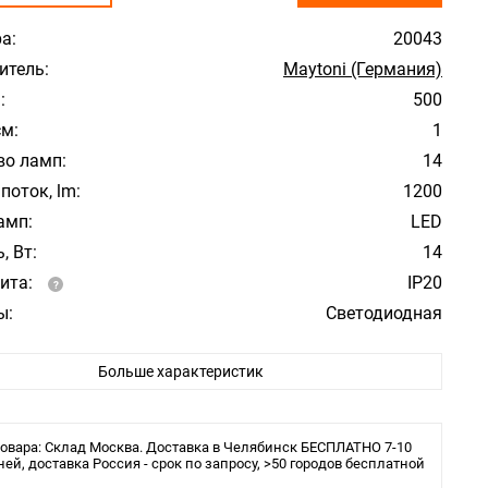
а:
20043
итель:
Maytoni (Германия)
:
500
см:
1
во ламп:
14
поток, lm:
1200
амп:
LED
, Вт:
14
ита:
IP20
ы:
Светодиодная
льника:
Трековая/шинная/струнная система
Больше характеристик
 Резки, мм: 166
овара: Склад Москва. Доставка в Челябинск БЕСПЛАТНО 7-10
ней, доставка Россия - срок по запросу, >50 городов бесплатной