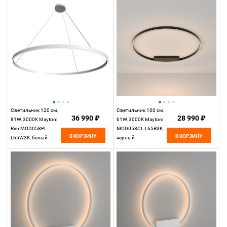
Светильник 120 см,
Светильник 100 см,
36 990 ₽
28 990 ₽
81W, 3000K Maytoni
61W, 3000K Maytoni
Rim MOD058PL-
MOD058CL-L65B3K,
В КОРЗИНУ
В КОРЗИНУ
L65W3K, белый
черный