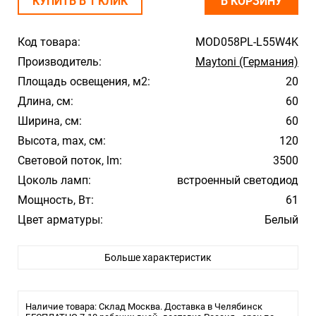
КУПИТЬ В 1 КЛИК
В КОРЗИНУ
Код товара:
MOD058PL-L55W4K
Производитель:
Maytoni (Германия)
Площадь освещения, м2:
20
Длина, см:
60
Ширина, см:
60
Высота, max, см:
120
Световой поток, lm:
3500
Цоколь ламп:
встроенный светодиод
Мощность, Вт:
61
Цвет арматуры:
Белый
Цвет плафона/абажура:
Белый
Больше характеристик
Материал плафона/абажура:
Алюминий
Температура свечения:
4000К
Стиль:
Hi-Tech
Наличие товара: Склад Москва. Доставка в Челябинск