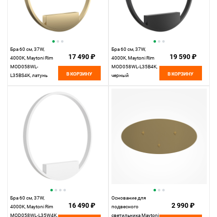
Бра 60 см, 37W,
Бра 60 см, 37W,
17 490 ₽
19 590 ₽
4000K, Maytoni Rim
4000K, Maytoni Rim
MOD058WL-
MOD058WL-L35B4K,
В КОРЗИНУ
В КОРЗИНУ
L35BS4K, латунь
черный
Бра 60 см, 37W,
Основание для
16 490 ₽
2 990 ₽
4000K, Maytoni Rim
подвесного
MOD058WL-L35W4K,
светильника Maytoni