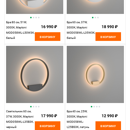
Бра 80 см, 51W,
Бра 60 см, 37W,
16 990 ₽
18 990 ₽
3000K, Maytoni
3000K, Maytoni
MOD058WL-L50W3K,
MOD058WL-L35W3K,
В КОРЗИНУ
В КОРЗИНУ
белый
белый
Светильник 60 см,
Бра 40 см, 25W,
17 990 ₽
12 990 ₽
37W, 3000K, Maytoni
3000K, Maytoni
MOD058WL-L35B3K,
MOD058WL-
В КОРЗИНУ
В КОРЗИНУ
черный
L25BS3K, латунь