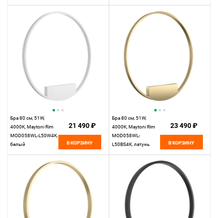
Бра 80 см, 51W,
Бра 80 см, 51W,
21 490 ₽
23 490 ₽
4000K, Maytoni Rim
4000K, Maytoni Rim
MOD058WL-L50W4K,
MOD058WL-
В КОРЗИНУ
В КОРЗИНУ
белый
L50BS4K, латунь