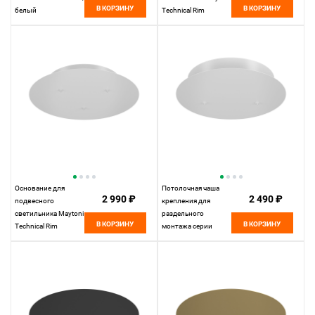
В КОРЗИНУ
В КОРЗИНУ
белый
Technical Rim
MOD058A-03BS,
латунь
Основание для
Потолочная чаша
2 990 ₽
2 490 ₽
подвесного
крепления для
светильника Maytoni
раздельного
В КОРЗИНУ
В КОРЗИНУ
Technical Rim
монтажа серии
MOD058A-03W,
Maytoni Rim
белый
MOD058A-02W,
белый