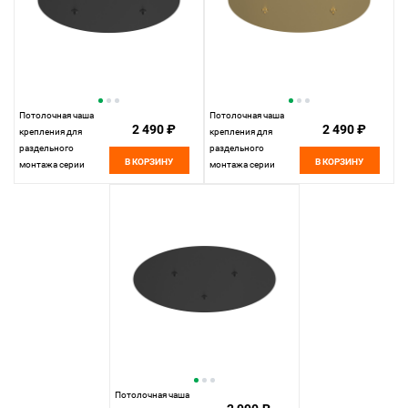
Потолочная чаша
Потолочная чаша
2 490 ₽
2 490 ₽
крепления для
крепления для
раздельного
раздельного
В КОРЗИНУ
В КОРЗИНУ
монтажа серии
монтажа серии
Maytoni Rim
Maytoni Rim
MOD058A-02B,
MOD058A-02BS,
черный
золото
Потолочная чаша