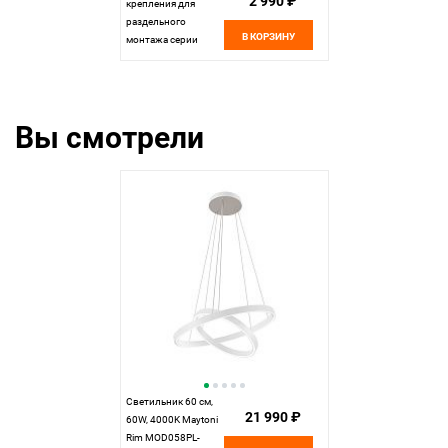
2 990 ₽
крепления для
раздельного
В КОРЗИНУ
монтажа серии
Maytoni Rim
MOD058A-03B,
черный
Вы смотрели
Светильник 60 см,
21 990 ₽
60W, 4000K Maytoni
Rim MOD058PL-