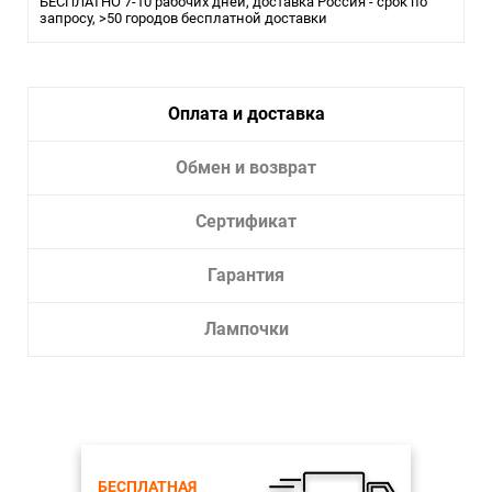
Помещение:
БЕСПЛАТНО 7-10 рабочих дней, доставка Россия - срок по
Большой зал, Гостиная, Спальня
запросу, >50 городов бесплатной доставки
Влагозащита:
20
Тип крепления:
Монтажная пластина
Тип лампы:
LED
Оплата и доставка
Лампочки в комплекте:
Да
Тип светильника:
Подвесной светильник
Обмен и возврат
Сертификат
Гарантия
Лампочки
БЕСПЛАТНАЯ