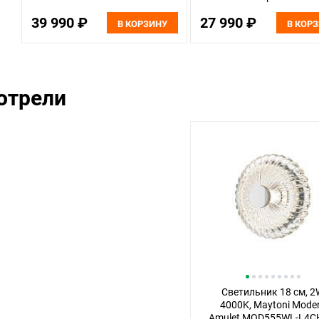
39 990 ₽
27 990 ₽
В КОРЗИНУ
В КОР
отрели
Светильник 18 см, 2
4000K, Maytoni Mode
Amulet MOD555WL-L4C