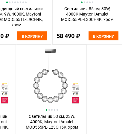
одиодный светильник
Светильник 85 см, 30W,
м, 9W, 4000K, Maytoni
4000K Maytoni Amulet
et MOD555TL-L9CH4K,
MOD555PL-L30CH4K, хром
хром
90 ₽
58 490 ₽
В КОРЗИНУ
В КОРЗИНУ
ьник
Светильник 53 см, 23W,
toni
4000K, Maytoni Amulet
H4K,
MOD555PL-L23CH5K, хром