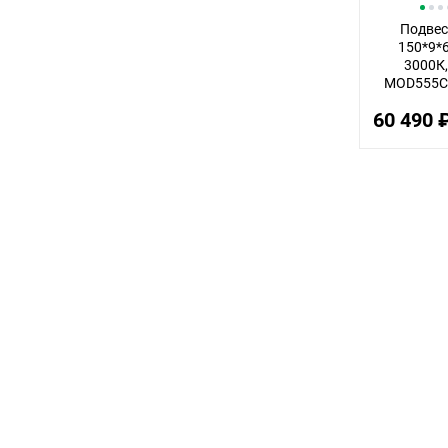
Подвес
150*9*6
3000К,
MOD555C
60 490 