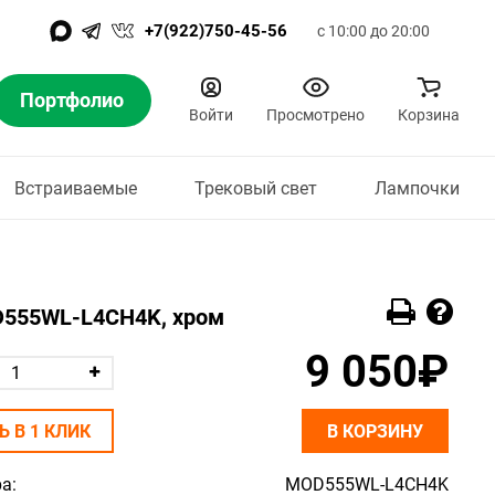
+7(922)750-45-56
с 10:00 до 20:00
Портфолио
Войти
Просмотрено
Корзина
Встраиваемые
Трековый свет
Лампочки
OD555WL-L4CH4K, хром
9 050₽
Ь В 1 КЛИК
В КОРЗИНУ
а:
MOD555WL-L4CH4K