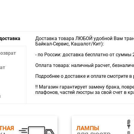
Тип крепл
Тип ламп
Лампочки
Тип свети
 доставка
Доставка товара ЛЮБОЙ удобной Вам тран
Световой 
Байкал-Сервис, Кашалот/Кит):
возврат
- по России: доставка бесплатно от суммы 
Оплата товара: наличный расчет, безналичны
ат
Подробнее о доставке и оплате смотрите в
‼️ Магазин гарантирует замену брака, пов
плафонов, частей люстры за свой счет в к
и
ТНАЯ
ЛАМПЫ