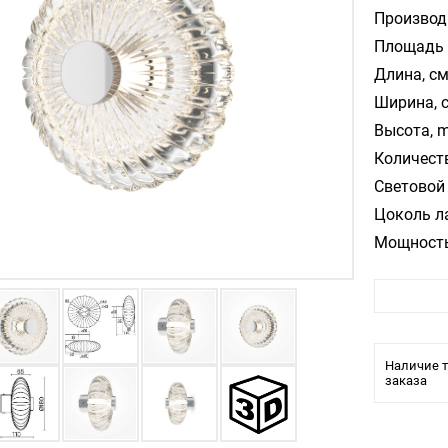
Производ
Площадь 
Длина, см
Ширина, 
Высота, m
Количест
Световой 
Цоколь л
Мощность
Цвет арм
Цвет пла
Материал
Температ
Наличие т
Стиль:
заказа
Помещени
Влагозащ