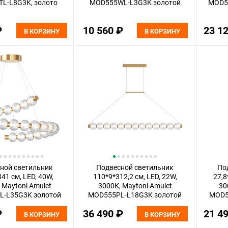
L-L8G3K, золото
MOD555WL-L3G3K золотой
MOD5
₽
10 560 ₽
23 1
В КОРЗИНУ
В КОРЗИНУ
ной светильник
Подвесной светильник
По
41 см, LED, 40W,
110*9*312,2 см, LED, 22W,
27,8
 Maytoni Amulet
3000К, Maytoni Amulet
30
L-L35G3K золотой
MOD555PL-L18G3K золотой
MOD5
₽
36 490 ₽
21 4
В КОРЗИНУ
В КОРЗИНУ