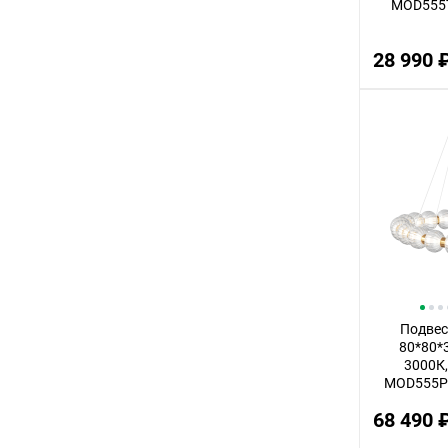
MOD555T
28 990 
Подвес
80*80*3
3000К,
MOD555P
68 490 