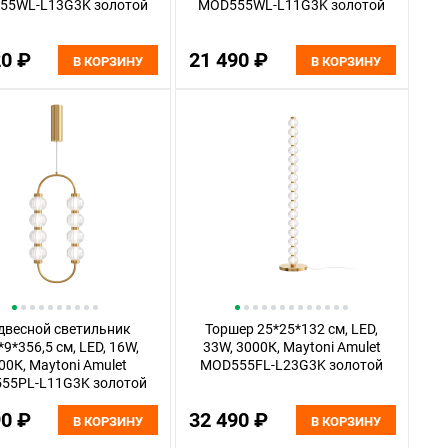
55WL-L13G3K золотой
MOD555WL-L11G3K золотой
20 ₽
21 490 ₽
В КОРЗИНУ
В КОРЗИНУ
двесной светильник
Торшер 25*25*132 см, LED,
*9*356,5 см, LED, 16W,
33W, 3000К, Maytoni Amulet
00К, Maytoni Amulet
MOD555FL-L23G3K золотой
55PL-L11G3K золотой
90 ₽
32 490 ₽
В КОРЗИНУ
В КОРЗИНУ