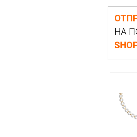
ОТПР
НА П
SHOP