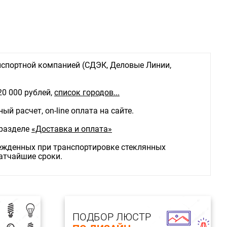
ения:
Монтажная пластина
ы:
LED
 в комплекте:
Да
льника:
Бра
спортной компанией (СДЭК, Деловые Линии,
поток, Лм: 50 Световой поток, Лм: 50
20 000 рублей,
список городов...
й расчет, on-line оплата на сайте.
 разделе
«Доставка и оплата»
режденных при транспортировке стеклянных
ратчайшие сроки.
ПОДБОР ЛЮСТР