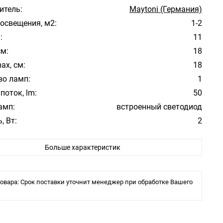
итель:
Maytoni (Германия)
освещения, м2:
1-2
:
11
см:
18
ax, см:
18
во ламп:
1
поток, lm:
50
амп:
встроенный светодиод
, Вт:
2
атуры:
Хром
Больше характеристик
фона/абажура:
Прозрачный
 плафона/абажура:
Стекло
ура свечения:
4000К
овара: Срок поставки уточнит менеджер при обработке Вашего
Модерн
е:
Большой зал, Гостиная, Спальня
ита:
20