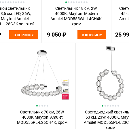
ной светильник
Светильник 18 см, 2W,
Свет
3,6 см, LED, 36W,
4000K, Maytoni Modern
45 с
 Maytoni Amulet
Amulet MOD555WL-L4CH4K,
Amul
L-L28G3K золотой
хром
₽
9 050 ₽
25 9
В КОРЗИНУ
В КОРЗИНУ
Светильник 70 см, 26W,
Светодиодный светил
4000K Maytoni Amulet
53 см, 23W, 4000K, May
MOD555PL-L26CH4K, хром
Amulet MOD555PL-L23C
хром