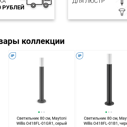
КА
ДЛЯ ЛЮСТР
0 РУБЛЕЙ
овары коллекции
IP
IP
Светильник 80 см, Maytoni
Светильник 80 см, May
Willis O418FL-01GR1, серый
Willis O418FL-01B1, че