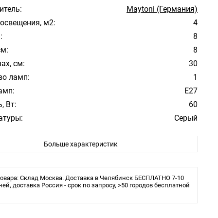
итель:
Maytoni (Германия)
освещения, м2:
4
:
8
см:
8
ax, см:
30
во ламп:
1
амп:
E27
, Вт:
60
атуры:
Серый
фона/абажура:
Белый
Больше характеристик
 плафона/абажура:
Пластик
Модерн
е:
Загородный дом, Улица
овара: Склад Москва. Доставка в Челябинск БЕСПЛАТНО 7-10
ита:
ней, доставка Россия - срок по запросу, >50 городов бесплатной
IP54
ы:
LED
 в комплекте:
Нет