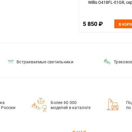
Willis O418FL-01GR, с
5 850 ₽
В КОР
Встраиваемые светильники
Треково
ка
Более 60 000
По
й России
моделей в каталоге
по