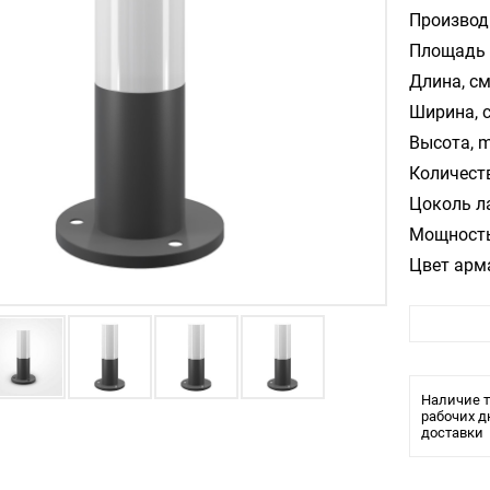
Производ
Площадь 
Длина, см
Ширина, 
Высота, m
Количест
Цоколь л
Мощность
Цвет арм
Цвет пла
Материал
Стиль:
Помещени
Наличие т
Влагозащ
рабочих д
доставки
Тип ламп
Лампочки