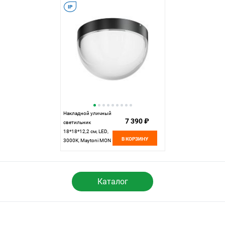
IP
Накладной уличный
7 390 ₽
светильник
18*18*12,2 см, LED,
В КОРЗИНУ
3000К, Maytoni MON
O438CL-L12GF3K
серый
Каталог