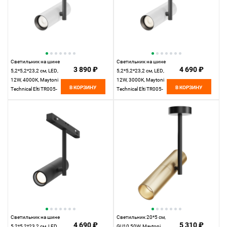
Светильник на шине
Светильник на шине
3 890 ₽
4 690 ₽
5,2*5,2*23,2 см, LED,
5,2*5,2*23,2 см, LED,
12W, 4000К, Maytoni
12W, 3000К, Maytoni
В КОРЗИНУ
В КОРЗИНУ
Technical Elti TR005-
Technical Elti TR005-
2-12W4K-BW белый
2-12W3K-BW белый
Светильник на шине
Светильник 20*5 см,
4 690 ₽
5 310 ₽
5,2*5,2*23,2 см, LED,
GU10 50W, Maytoni