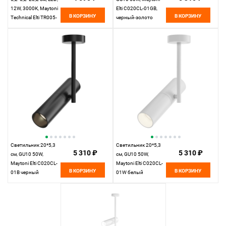
12W, 3000К, Maytoni
Elti C020CL-01GB,
В КОРЗИНУ
В КОРЗИНУ
Technical Elti TR005-
черный-золото
2-12W3K-B черный
Светильник 20*5,3
Светильник 20*5,3
5 310 ₽
5 310 ₽
см, GU10 50W,
см, GU10 50W,
Maytoni Elti C020CL-
Maytoni Elti C020CL-
В КОРЗИНУ
В КОРЗИНУ
01B черный
01W белый