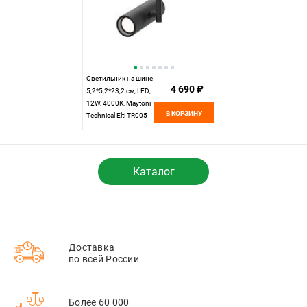
Светильник на шине
4 690 ₽
5,2*5,2*23,2 см, LED,
12W, 4000К, Maytoni
В КОРЗИНУ
Technical Elti TR005-
2-12W4K-B черный
Каталог
Доставка
по всей России
Более 60 000