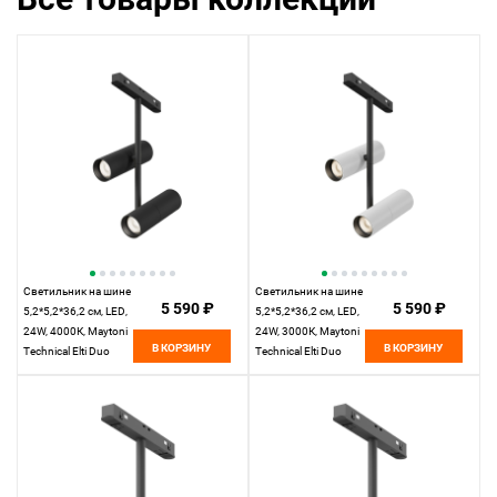
Светильник на шине
Светильник на шине
5 590 ₽
5 590 ₽
5,2*5,2*36,2 см, LED,
5,2*5,2*36,2 см, LED,
24W, 4000К, Maytoni
24W, 3000К, Maytoni
В КОРЗИНУ
В КОРЗИНУ
Technical Elti Duo
Technical Elti Duo
TR005-2-2X12W4K-B
TR005-2-2X12W3K-
черный
BW белый