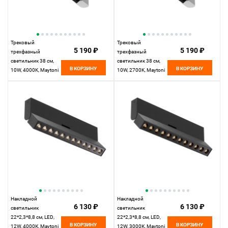
Трековый
Трековый
5 190 ₽
5 190 ₽
трехфазный
трехфазный
светильник 38 см,
светильник 38 см,
В КОРЗИНУ
В КОРЗИНУ
10W, 4000K, Maytoni
10W, 2700K, Maytoni
Points TR195-3-
Points TR195-3-
10W4K-M-W, белый
10W2.7K-M-W,
белый
Накладной
Накладной
6 130 ₽
6 130 ₽
светильник
светильник
22*2,3*8,8 см, LED,
22*2,3*8,8 см, LED,
В КОРЗИНУ
В КОРЗИНУ
12W, 4000К, Maytoni
12W, 3000К, Maytoni