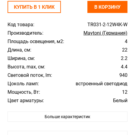
КУПИТЬ В 1 КЛИК
В КОРЗИНУ
Код товара:
TR031-2-12W4K-W
Производитель:
Maytoni (Германия)
Площадь освещения, м2:
4
Длина, см:
22
Ширина, см:
2.2
Высота, max, см:
4.4
Световой поток, lm:
940
Цоколь ламп:
встроенный светодиод
Мощность, Вт:
12
Цвет арматуры:
Белый
Цвет плафона/абажура:
Белый
Больше характеристик
Материал плафона/абажура:
Пластик
Температура свечения:
4000К
Стиль:
Hi-Tech