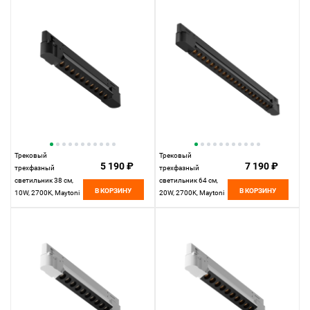
Трековый
Трековый
5 190 ₽
7 190 ₽
трехфазный
трехфазный
светильник 38 см,
светильник 64 см,
В КОРЗИНУ
В КОРЗИНУ
10W, 2700K, Maytoni
20W, 2700K, Maytoni
Points TR195-3-
Points TR195-3-
10W2.7K-M-B,
20W2.7K-M-B,
черный
черный