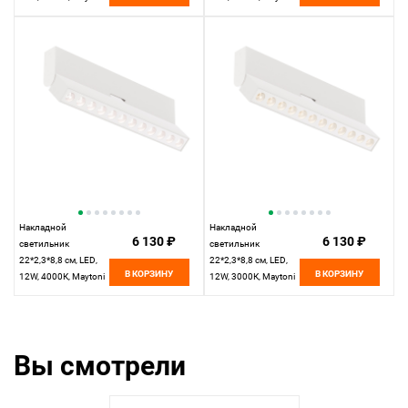
Technical Points Rot
Technical Points Rot
C136CL-12W4K-B
C136CL-12W3K-B
черный
черный
Накладной
Накладной
6 130 ₽
6 130 ₽
светильник
светильник
22*2,3*8,8 см, LED,
22*2,3*8,8 см, LED,
В КОРЗИНУ
В КОРЗИНУ
12W, 4000К, Maytoni
12W, 3000К, Maytoni
Technical Points Rot
Technical Points Rot
C136CL-12W4K-W
C136CL-12W3K-W
белый
белый
Вы смотрели