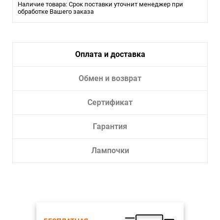
Наличие товара: Срок поставки уточнит менеджер при
Помещение:
обработке Вашего заказа
Большой зал, Гостиная, Кухня, Спальня
Влагозащита:
20
Тип крепления:
Шинопровод (трек)
Тип лампы:
LED
Оплата и доставка
Лампочки в комплекте:
Да
Обмен и возврат
Тип
Трековая/шинная/струнная
светильника:
система
Сертификат
Гарантия
Лампочки