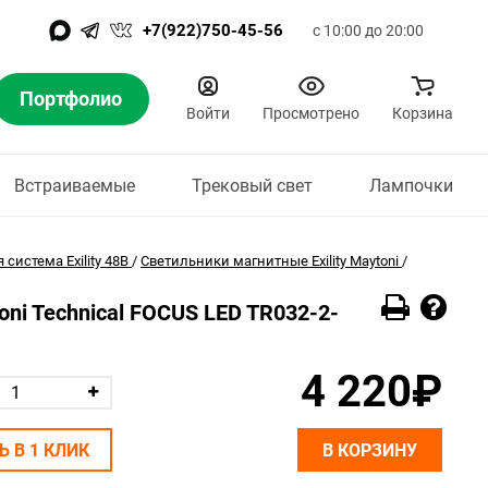
+7(922)750-45-56
с 10:00 до 20:00
Портфолио
Войти
Просмотрено
Корзина
Встраиваемые
Трековый свет
Лампочки
система Exility 48В
/
Светильники магнитные Exility Maytoni
/
toni Technical FOCUS LED TR032-2-
4 220₽
Ь В 1 КЛИК
В КОРЗИНУ