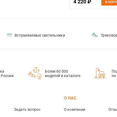
4 220 ₽
В КОР
Встраиваемые светильники
Треково
ка
Более 60 000
По
й России
моделей в каталоге
по
М
О НАС
Задать вопрос
О компании
Отз