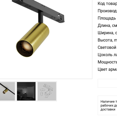
Код товар
Производ
Площадь 
Длина, см
Ширина, 
Высота, m
Световой 
Цоколь л
Мощность
Цвет арм
Температ
Влагозащ
Тип ламп
Наличие т
рабочих д
доставки