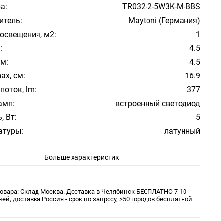
а:
TR032-2-5W3K-M-BBS
итель:
Maytoni (Германия)
освещения, м2:
1
:
4.5
см:
4.5
ax, см:
16.9
поток, lm:
377
амп:
встроенный светодиод
, Вт:
5
атуры:
латунный
ура свечения:
3000К
Больше характеристик
ита:
20
ы:
LED
овара: Склад Москва. Доставка в Челябинск БЕСПЛАТНО 7-10
ней, доставка Россия - срок по запросу, >50 городов бесплатной