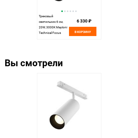
Трековый
6 330 ₽
светильник 6 см,
20W, 3000K Maytoni
В КОРЗИНУ
Technical Focus
Exility LED TR032-2-
20W3K-M-B черный
Вы смотрели