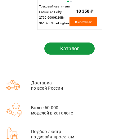
Трековый светильник
10 350 ₽
Focus Led Exility
2700-6000K 20Вт
В КОРЗИНУ
36° Dim Smart Zigbee,
19,2*6,5-22 см,
LED*20W, Maytoni
TR032-4-20WTW-M-
DSZ-W, Белый
Каталог
Доставка
по всей России
Более 60 000
моделей в каталоге
Подбор люстр
по дизайн-проектам