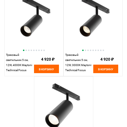
Трековый
Трековый
4 920 ₽
4 920 ₽
светильник 5 см,
светильник 5 см,
12W, 4000K Maytoni
12W, 3000K Maytoni
В КОРЗИНУ
В КОРЗИНУ
Technical Focus
Technical Focus
Exility LED TR032-2-
Exility LED TR032-2-
12W4K-M-B черный
12W3K-M-B черный