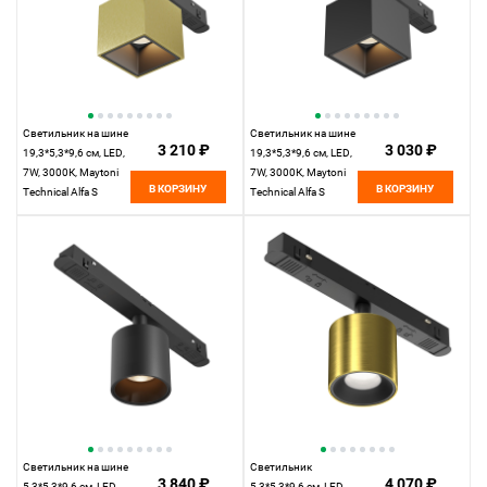
Светильник на шине
Светильник на шине
3 210 ₽
3 030 ₽
19,3*5,3*9,6 см, LED,
19,3*5,3*9,6 см, LED,
7W, 3000К, Maytoni
7W, 3000К, Maytoni
В КОРЗИНУ
В КОРЗИНУ
Technical Alfa S
Technical Alfa S
TR133-2-7W3K-BS
TR133-2-7W3K-B
латунный
черный
Светильник на шине
Светильник
3 840 ₽
4 070 ₽
5,3*5,3*9,6 см, LED,
5,3*5,3*9,6 см, LED,