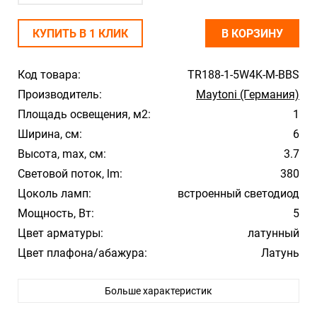
КУПИТЬ В 1 КЛИК
В КОРЗИНУ
Код товара:
TR188-1-5W4K-M-BBS
Производитель:
Maytoni (Германия)
Площадь освещения, м2:
1
Ширина, см:
6
Высота, max, см:
3.7
Световой поток, lm:
380
Цоколь ламп:
встроенный светодиод
Мощность, Вт:
5
Цвет арматуры:
латунный
Цвет плафона/абажура:
Латунь
Материал плафона/абажура:
Алюминий
Больше характеристик
Температура свечения:
4000К
Влагозащита:
20