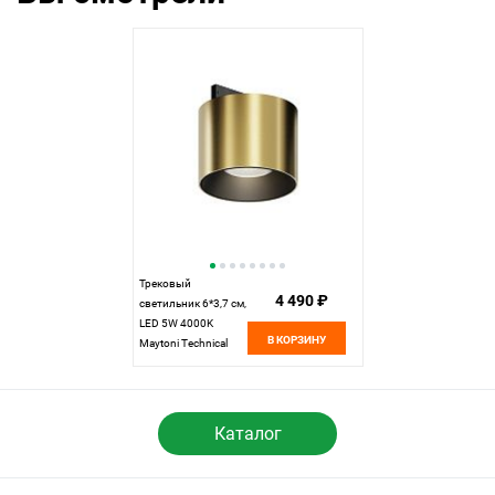
Трековый
4 490 ₽
светильник 6*3,7 см,
LED 5W 4000K
В КОРЗИНУ
Maytoni Technical
Accessories for tracks
Levity Alfa S TR188-1-
5W4K-M-BBS черный
и Латунь
Каталог