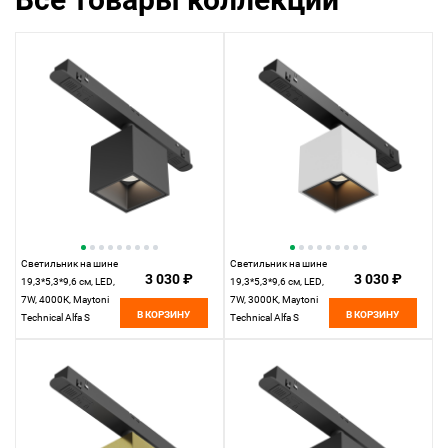
Светильник на шине
Светильник на шине
3 030 ₽
3 030 ₽
19,3*5,3*9,6 см, LED,
19,3*5,3*9,6 см, LED,
7W, 4000К, Maytoni
7W, 3000К, Maytoni
В КОРЗИНУ
В КОРЗИНУ
Technical Alfa S
Technical Alfa S
TR133-2-7W4K-B
TR133-2-7W3K-W
черный
белый