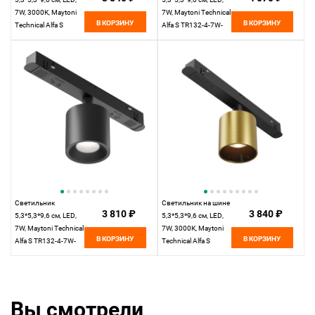
7W, 3000К, Maytoni
7W, Maytoni Technical
В КОРЗИНУ
В КОРЗИНУ
Technical Alfa S
Alfa S TR132-4-7W-
TR132-2-7W3K-B
DS-BS латунный,
черный
3000-6000K, 36°,
Dim Exility
Светильник
Светильник на шине
3 810 ₽
3 840 ₽
5,3*5,3*9,6 см, LED,
5,3*5,3*9,6 см, LED,
7W, Maytoni Technical
7W, 3000К, Maytoni
В КОРЗИНУ
В КОРЗИНУ
Alfa S TR132-4-7W-
Technical Alfa S
DS-B черный, 3000-
TR132-2-7W3K-BS
6000K, 36°, Dim
латунный
Exility
Вы смотрели