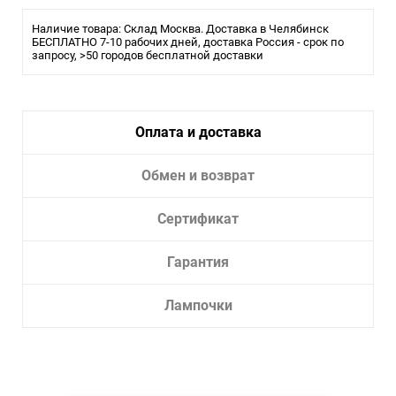
Тип лампы:
LED
Наличие товара: Склад Москва. Доставка в Челябинск
Ширина, см: 6
БЕСПЛАТНО 7-10 рабочих дней, доставка Россия - срок по
запросу, >50 городов бесплатной доставки
Высота, см: 3,7
Тип цоколя: LED
Мощность, W: 5W
Цветовая температура: 4000K
Световой поток, Lm: 380 Lm
Оплата и доставка
Угол рассеивания: 36
Цвет арматуры: черный и Латунь
Уровень влагозащиты, IP: IP 20
Обмен и возврат
Сертификат
Гарантия
Лампочки