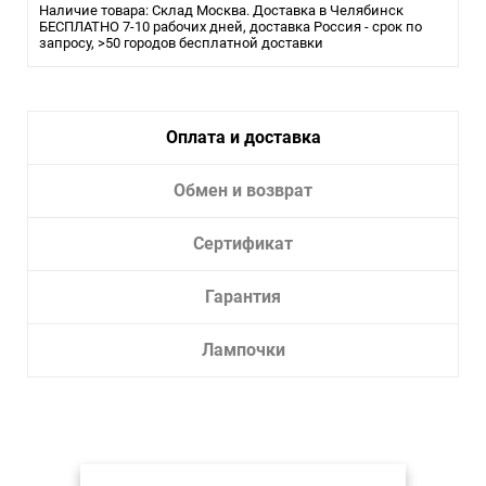
Наличие товара: Склад Москва. Доставка в Челябинск
Влагозащита:
БЕСПЛАТНО 7-10 рабочих дней, доставка Россия - срок по
20
запросу, >50 городов бесплатной доставки
Тип лампы:
LED
Лампочки в комплекте:
Да
Тип
Трековая/шинная/струнная
Оплата и доставка
светильника:
система
Обмен и возврат
Сертификат
Гарантия
Лампочки