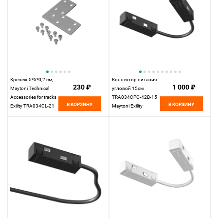
Крепеж 5*5*0,2 см,
Коннектор питания
230 ₽
1 000 ₽
Maytoni Technical
угловой 15см
Accessories for tracks
TRA034CPC-42B-15
В КОРЗИНУ
В КОРЗИНУ
Exility TRA034CL-21
Maytoni Exility
серый
черный