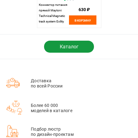
Коннектор питания
630 ₽
прямой Maytoni
Technical Magnetic
В КОРЗИНУ
track system Exility
TRA034PC-42B
черный IP 20
Каталог
Доставка
по всей России
Более 60 000
моделей в каталоге
Подбор люстр
по дизайн-проектам