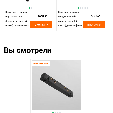
Комплект уголков
Комплект прямых
520 ₽
530 ₽
вертикальных
соединителей (2
(2соединителя + 4
соединителя + 4
В КОРЗИНУ
В КОРЗИНУ
винта) для профиля
винта) для профиля
Maytoni Accessories
в натяжной потолок
for tracks Exility
Maytoni Accessories
TRA034ICL-MP-1
for tracks Exility
TRA034C-MP-1
Вы смотрели
В ШОУ-РУМЕ