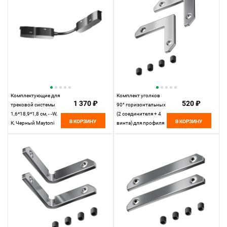
Комплектующие для
Комплект уголков
1 370 ₽
520 ₽
трековой системы
90° горизонтальных
1,6*18,9*1,8 см, - -W,
(2 соединителя + 4
В КОРЗИНУ
В КОРЗИНУ
К, Черный Maytoni
винта) для профиля
Accessories for tracks
в натяжной потолок
Exility TRA034CS-B
Maytoni Accessories
for tracks Exility
TRA034CL-MP-1