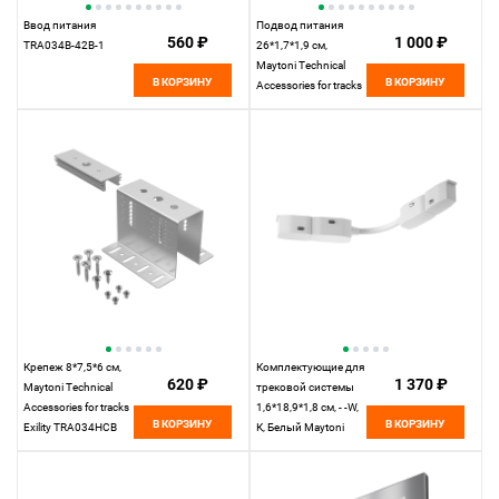
Ввод питания
Подвод питания
560 ₽
1 000 ₽
TRA034B-42B-1
26*1,7*1,9 см,
Maytoni Technical
В КОРЗИНУ
В КОРЗИНУ
Accessories for tracks
Exility TRA034CPC-
42W-15-1 белый
Крепеж 8*7,5*6 см,
Комплектующие для
620 ₽
1 370 ₽
Maytoni Technical
трековой системы
Accessories for tracks
1,6*18,9*1,8 см, - -W,
В КОРЗИНУ
В КОРЗИНУ
Exility TRA034HCB
К, Белый Maytoni
серый
Accessories for tracks
Exility TRA034CS-W