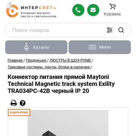
Корзина
Меню
Каталог
Главная
/
Продукция
/
ЛЮСТРЫ В ШОУ-РУМЕ
/
Трековые системы, ленты, блоки в наличии
/
Коннектор питания прямой Maytoni
Technical Magnetic track system Exility
TRA034PC-42B черный IP 20
В ШОУ-РУМЕ