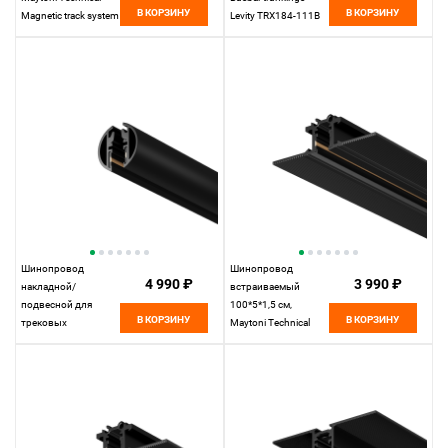
В КОРЗИНУ
В КОРЗИНУ
Magnetic track system
Levity TRX184-111B
Levity черный
черный
TRX184-112B
черный
Шинопровод
Шинопровод
4 990 ₽
3 990 ₽
накладной/
встраиваемый
подвесной для
100*5*1,5 см,
В КОРЗИНУ
В КОРЗИНУ
трековых
Maytoni Technical
светильников
Busbar trunkings
200*2*2 см, Maytoni
Levity TRX184-131B
Technical Busbar
черный
trunkings Levity
TRX184-R-112B
черный