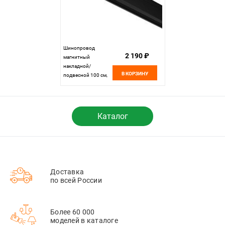
Шинопровод
2 190 ₽
магнитный
накладной/
В КОРЗИНУ
подвесной 100 см,
Maytoni Technical
Busbar trunkings
Levity TRX184-111B-
1, черный
Каталог
Доставка
по всей России
Более 60 000
моделей в каталоге