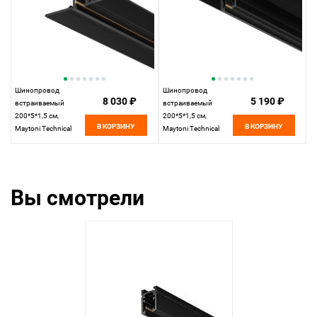
Шинопровод
Шинопровод
8 030 ₽
5 190 ₽
встраиваемый
встраиваемый
200*5*1,5 см,
200*5*1,5 см,
В КОРЗИНУ
В КОРЗИНУ
Maytoni Technical
Maytoni Technical
Busbar trunkings
Busbar trunkings
Levity TRX184-132B
Levity TRX184-122B
черный
черный
Вы смотрели