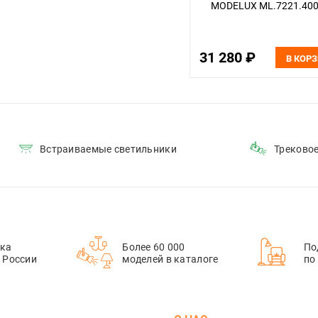
MODELUX ML.7221.400
31 280 ₽
В КОР
Встраиваемые светильники
Треково
ка
Более 60 000
По
й России
моделей в каталоге
по