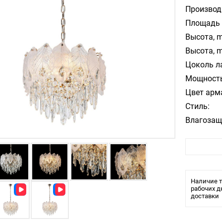
Производ
Площадь 
Высота, m
Высота, m
Цоколь л
Мощность
Цвет арм
Стиль:
Влагозащ
Тип ламп
Лампочки
Тип свети
Врезное о
Наличие т
рабочих д
доставки