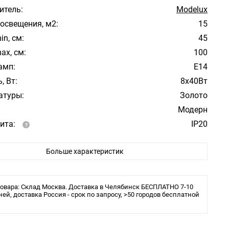
итель:
Modelux
освещения, м2:
15
in, см:
45
ax, см:
100
амп:
Е14
, Вт:
8x40Вт
атуры:
Золото
Модерн
ита:
IP20
ы:
Сменная лампа
Больше характеристик
 в комплекте:
Нет
льника:
Подвесная люстра
тверстие:
5
овара: Склад Москва. Доставка в Челябинск БЕСПЛАТНО 7-10
ней, доставка Россия - срок по запросу, >50 городов бесплатной