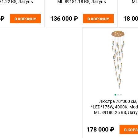
1.22 BS, Латунь
ML.89181.18 BS, Латунь
ML
 ₽
136 000 ₽
18 0
В КОРЗИНУ
В КОРЗИНУ
Люстра 70*300 см,
*LED*175W, 4000K, Mod
ML.89180.25 BS, Лат
178 000 ₽
В КОР