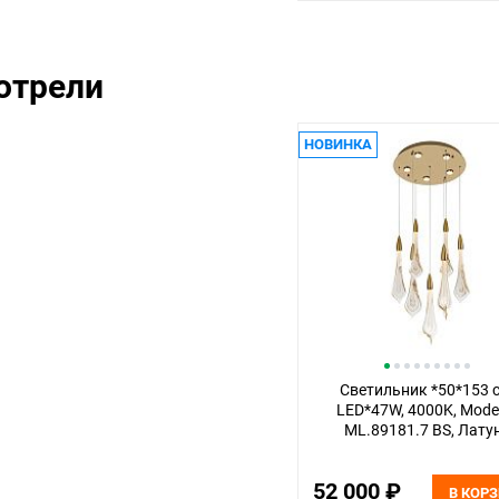
отрели
НОВИНКА
Светильник *50*153 
LED*47W, 4000K, Mode
ML.89181.7 BS, Лату
52 000 ₽
В КОР