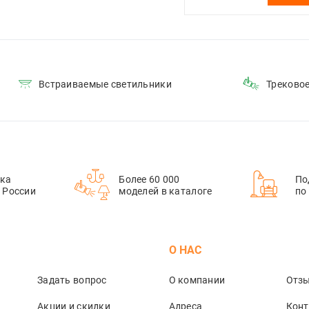
Встраиваемые светильники
Треково
ка
Более 60 000
По
й России
моделей в каталоге
по
М
О НАС
Задать вопрос
О компании
Отз
Акции и скидки
Адреса
Кон