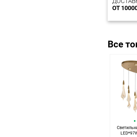
ДОСТАВ
ОТ 1000
Все т
Светильни
LED*97W