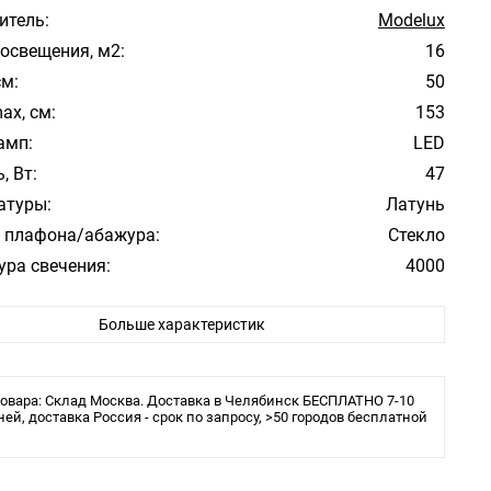
итель:
Modelux
освещения, м2:
16
см:
50
ax, см:
153
амп:
LED
, Вт:
47
атуры:
Латунь
 плафона/абажура:
Стекло
ура свечения:
4000
Больше характеристик
овара: Склад Москва. Доставка в Челябинск БЕСПЛАТНО 7-10
ней, доставка Россия - срок по запросу, >50 городов бесплатной