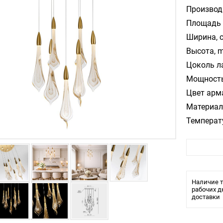
Производ
Площадь 
Ширина, 
Высота, m
Цоколь л
Мощность
Цвет арм
Материал
Температ
Наличие т
рабочих д
доставки