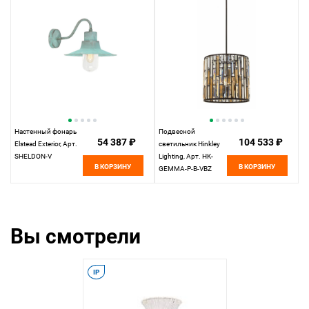
Настенный фонарь
Подвесной
54 387 ₽
104 533 ₽
Elstead Exterior, Арт.
светильник Hinkley
SHELDON-V
Lighting, Арт. HK-
В КОРЗИНУ
В КОРЗИНУ
GEMMA-P-B-VBZ
Вы смотрели
IP