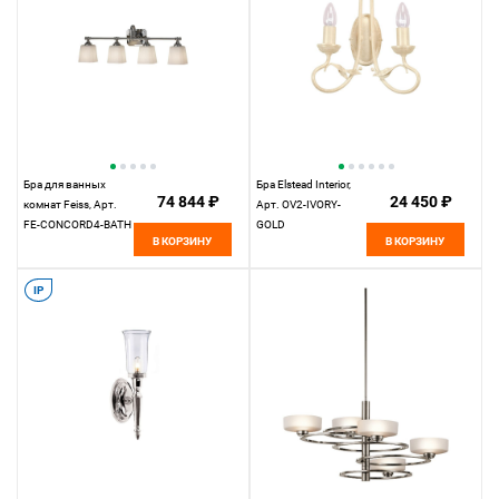
Бра для ванных
Бра Elstead Interior,
74 844 ₽
24 450 ₽
комнат Feiss, Арт.
Арт. OV2-IVORY-
FE-CONCORD4-BATH
GOLD
В КОРЗИНУ
В КОРЗИНУ
IP