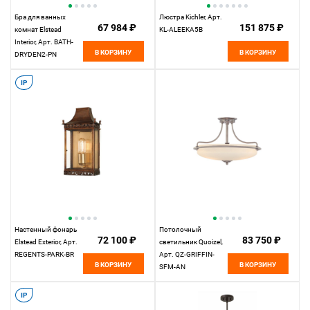
Бра для ванных
Люстра Kichler, Арт.
67 984 ₽
151 875 ₽
комнат Elstead
KL-ALEEKA5B
Interior, Арт. BATH-
В КОРЗИНУ
В КОРЗИНУ
DRYDEN2-PN
IP
Настенный фонарь
Потолочный
72 100 ₽
83 750 ₽
Elstead Exterior, Арт.
светильник Quoizel,
REGENTS-PARK-BR
Арт. QZ-GRIFFIN-
В КОРЗИНУ
В КОРЗИНУ
SFM-AN
IP