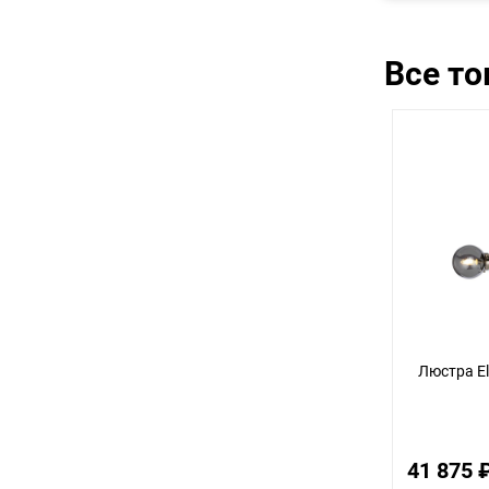
Все т
Люстра Els
41 875 