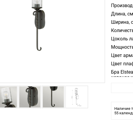
Производ
Длина, см
Ширина, 
Количест
Цоколь л
Мощность
Цвет арм
Цвет пла
Бра Elste
кованое ж
Прозрачно
Черный. П
прихожей,
Наличие т
55 календ