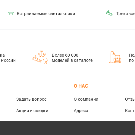
Встраиваемые светильники
Треково
ка
Более 60 000
По
й России
моделей в каталоге
по
М
О НАС
Задать вопрос
О компании
Отз
Акции и скидки
Адреса
Кон