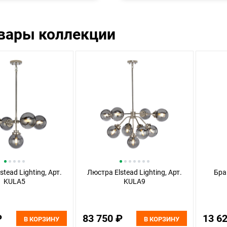
овары коллекции
tead Lighting, Арт.
Люстра Elstead Lighting, Арт.
Бра 
KULA5
KULA9
₽
83 750 ₽
13 6
В КОРЗИНУ
В КОРЗИНУ