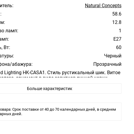
итель:
Natural Concepts
:
58.6
см:
12.8
во ламп:
1
амп:
E27
, Вт:
60
атуры:
Черный
фона/абажура:
Прозрачный
ad Lighting HK-CASA1. Стиль рустикальный шик. Витое
елезо, орнамент в виде завитков ручной ковки.
е фактурное стекло. Основание выполнено в цвете -
одходит для освещения гостинной, кабинета, кухни,
Больше характеристик
 спальни, столовой.
овара: Срок поставки от 40 до 70 календарных дней, в среднем
арных дней.