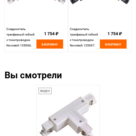
Соединитель
Соединитель
1 754 ₽
1 754 ₽
трехфазный гибкий
трехфазный гибкий
с токопроводом
с токопроводом
В КОРЗИНУ
В КОРЗИНУ
Novotech 135066,
Novotech 135067,
белый
черный
Вы смотрели
ВИДЕО