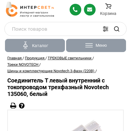
Корзина
Меню
Каталог
Главная
/
Продукция
/
ТРЕКОВЫЕ светильники
/
Треки NOVOTECH
/
Шины и комплектующие Novotech 3-фазн (220В)
/
Соединитель T левый внутренний с
токопроводом трехфазный Novotech
135060, белый