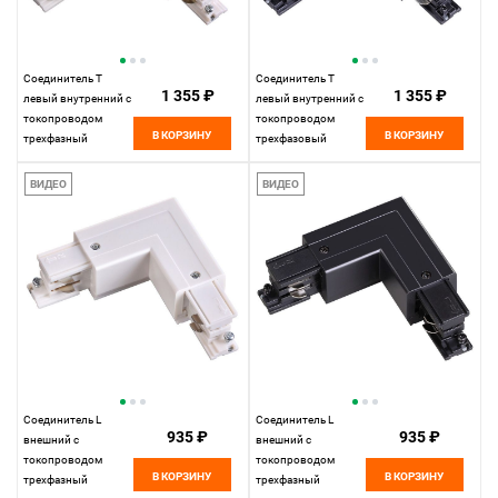
Соединитель T
Соединитель T
1 355 ₽
1 355 ₽
левый внутренний с
левый внутренний с
токопроводом
токопроводом
В КОРЗИНУ
В КОРЗИНУ
трехфазный
трехфазовый
Novotech 135060,
Novotech 135061,
белый
черный
ВИДЕО
ВИДЕО
Соединитель L
Соединитель L
935 ₽
935 ₽
внешний с
внешний с
токопроводом
токопроводом
В КОРЗИНУ
В КОРЗИНУ
трехфазный
трехфазный