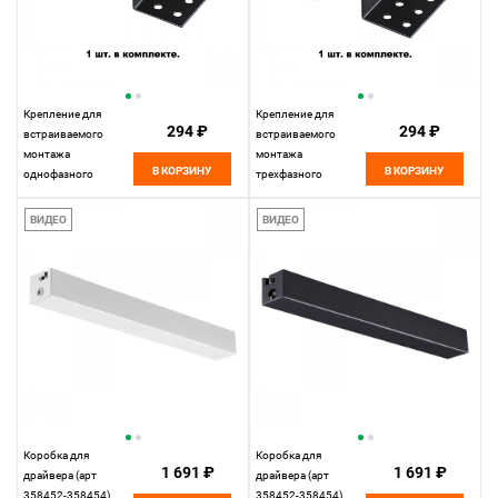
Крепление для
Крепление для
294 ₽
294 ₽
встраиваемого
встраиваемого
монтажа
монтажа
В КОРЗИНУ
В КОРЗИНУ
однофазного
трехфазного
шинопровода
шинопровода
Novotech 135112,
Novotech 135113,
ВИДЕО
ВИДЕО
черный
черный
Коробка для
Коробка для
1 691 ₽
1 691 ₽
драйвера (арт
драйвера (арт
358452-358454)
358452-358454)