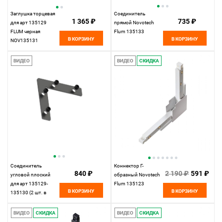
Заглушка торцевая
Соединитель
1 365 ₽
735 ₽
для арт 135129
прямой Novotech
FLUM черная
Flum 135133
В КОРЗИНУ
В КОРЗИНУ
NOV135131
ВИДЕО
ВИДЕО
СКИДКА
Соединитель
Коннектор Г-
840 ₽
2 190 ₽
591 ₽
угловой плоский
образный Novotech
для арт 135129-
Flum 135123
В КОРЗИНУ
В КОРЗИНУ
135130 (2 шт. в
комплекте) FLUM
NOV135134
ВИДЕО
СКИДКА
ВИДЕО
СКИДКА