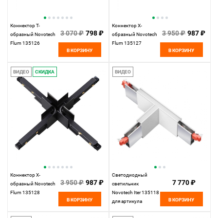
Коннектор T-
Коннектор X-
3 070 ₽
798 ₽
3 950 ₽
987 ₽
образный Novotech
образный Novotech
Flum 135126
Flum 135127
В КОРЗИНУ
В КОРЗИНУ
ВИДЕО
СКИДКА
ВИДЕО
Коннектор X-
Светодиодный
3 950 ₽
987 ₽
7 770 ₽
образный Novotech
светильник
Flum 135128
Novotech Iter 135118
В КОРЗИНУ
В КОРЗИНУ
для артикула
358161