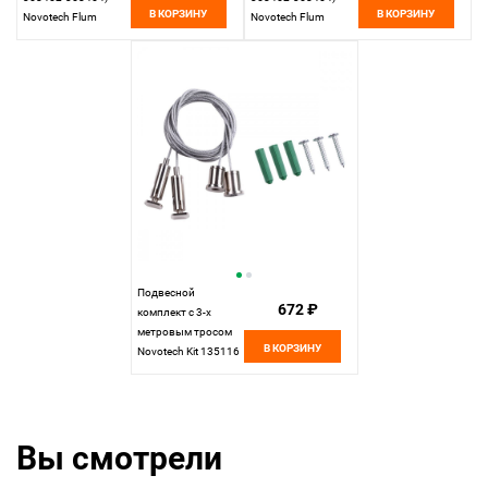
В КОРЗИНУ
В КОРЗИНУ
Novotech Flum
Novotech Flum
135114
135115, черный
Подвесной
672 ₽
комплект с 3-х
метровым тросом
В КОРЗИНУ
Novotech Kit 135116
Вы смотрели