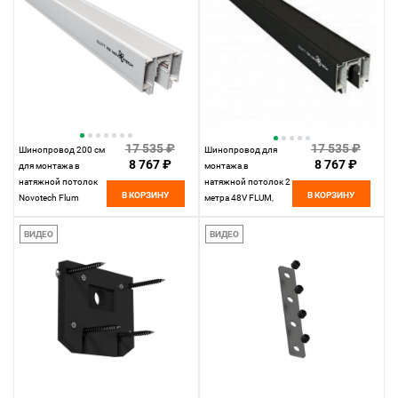
17 535 ₽
17 535 ₽
Шинопровод 200 см
Шинопровод для
8 767 ₽
8 767 ₽
для монтажа в
монтажа в
натяжной потолок
натяжной потолок 2
В КОРЗИНУ
В КОРЗИНУ
Novotech Flum
метра 48V FLUM,
135130
черныйNOV135129
ВИДЕО
ВИДЕО