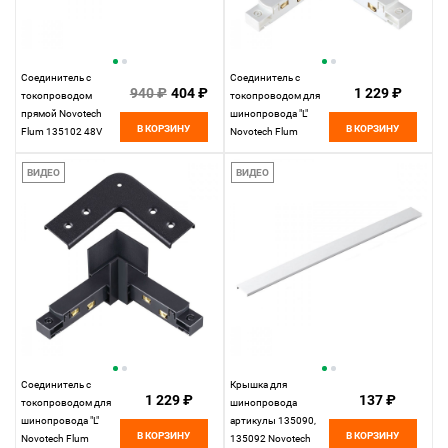
Cоединитель с
Соединитель с
940 ₽
404 ₽
1 229 ₽
токопроводом
токопроводом для
прямой Novotech
шинопровода "L"
В КОРЗИНУ
В КОРЗИНУ
Flum 135102 48V
Novotech Flum
135104, белый
ВИДЕО
ВИДЕО
Соединитель с
Крышка для
1 229 ₽
137 ₽
токопроводом для
шинопровода
шинопровода "L"
артикулы 135090,
В КОРЗИНУ
В КОРЗИНУ
Novotech Flum
135092 Novotech