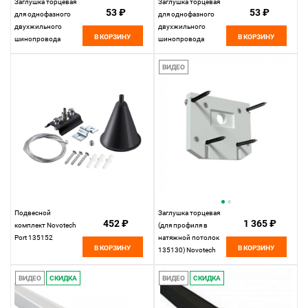
Заглушка торцевая
Заглушка торцевая
53 ₽
53 ₽
для однофазного
для однофазного
двухжильного
двухжильного
В КОРЗИНУ
В КОРЗИНУ
шинопровода
шинопровода
135149, белый
135150, черный
ВИДЕО
Подвесной
Заглушка торцевая
452 ₽
1 365 ₽
комплект Novotech
(для профиля в
Port 135152
натяжной потолок
В КОРЗИНУ
В КОРЗИНУ
135130) Novotech
Flum 135132, белый
ВИДЕО
СКИДКА
ВИДЕО
СКИДКА