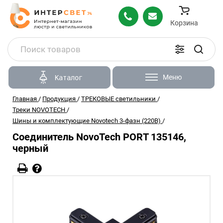
Корзина
Меню
Каталог
Главная
/
Продукция
/
ТРЕКОВЫЕ светильники
/
Треки NOVOTECH
/
Шины и комплектующие Novotech 3-фазн (220В)
/
Соединитель NovoTech PORT 135146,
черный