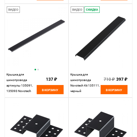
135105, черный
Flum 135108, белый
ВИДЕО
ВИДЕО
СКИДКА
Крышка для
Крышка для
137 ₽
710 ₽
397 ₽
шинопровода
шинопровода
артикулы 135091,
Novotech Kit 135111,
В КОРЗИНУ
В КОРЗИНУ
135093 Novotech
черный
Flum 135109,
черный