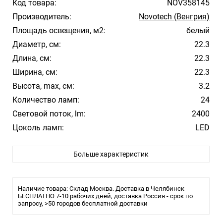
Код товара:
NOV358145
Производитель:
Novotech (Венгрия)
Площадь освещения, м2:
белый
Диаметр, см:
22.3
Длина, см:
22.3
Ширина, см:
22.3
Высота, max, см:
3.2
Количество ламп:
24
Световой поток, lm:
2400
Цоколь ламп:
LED
Мощность, Вт:
12
Больше характеристик
Цвет арматуры:
Белый
Цвет плафона/абажура:
Белый
Материал плафона/абажура:
Пластик
Наличие товара: Склад Москва. Доставка в Челябинск
Температура свечения:
БЕСПЛАТНО 7-10 рабочих дней, доставка Россия - срок по
3000
запросу, >50 городов бесплатной доставки
Стиль:
Модерн