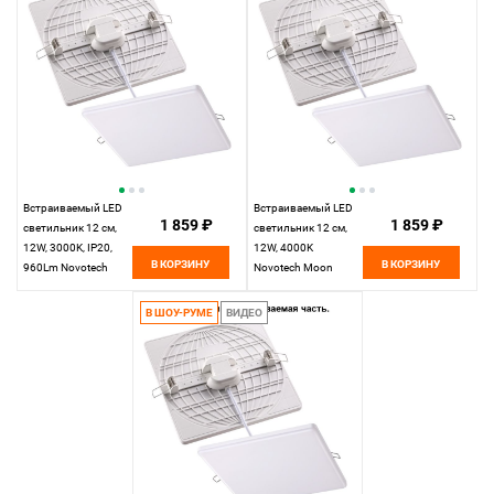
Встраиваемый LED
Встраиваемый LED
1 859 ₽
1 859 ₽
светильник 12 см,
светильник 12 см,
12W, 3000K, IP20,
12W, 4000K
В КОРЗИНУ
В КОРЗИНУ
960Lm Novotech
Novotech Moon
Moon 358147, LED,
358148, LED, белый,
белый, вр 7,5-10 см
вр 7,5-10 см
В ШОУ-РУМЕ
ВИДЕО