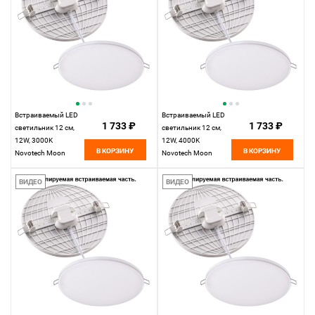
Встраиваемый LED
Встраиваемый LED
1 733 ₽
1 733 ₽
светильник 12 см,
светильник 12 см,
12W, 3000K
12W, 4000K
В КОРЗИНУ
В КОРЗИНУ
Novotech Moon
Novotech Moon
358141, LED, белый,
358142, LED, белый,
вр 7,5-10 см
вр 7,5-10 см
ВИДЕО
ВИДЕО