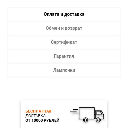
Помещение:
Большой зал, Гостиная, Спальня
Влагозащита:
IP20
Оплата и доставка
Тип крепления:
Врезное отверстие
Тип лампы:
Светодиодная
Обмен и возврат
Лампочки в комплекте:
Да
Тип светильника:
Встраиваемый светильник
Сертификат
Диаметр врезного отверстия, см:
7,5-20
Гарантия
Глубина врезки, см:
5.5
Высота встраиваемой части, мм: 55
Лампочки
Диаметр врезного отверстия, мм: 75-200
БЕСПЛАТНАЯ
ДОСТАВКА
ОТ 10000 РУБЛЕЙ