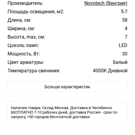
Производитель:
Novotech (Венгрия)
Площадь освещения, м2:
5-7
Длина, см:
58
Ширина, см:
4
Высота, max, см:
7
Цоколь ламп:
LED
Мощность, Вт:
30
Цвет арматуры:
Белый
Температура свечения:
4000K Дневной
Стиль:
Модерн
Больше характеристик
Помещение:
Большой зал, Гостиная, Кухня, Спальня
Влагозащита:
IP20
Тип лампы:
Светодиодная
Наличие товара: Склад Москва. Доставка в Челябинск
Лампочки в комплекте:
БЕСПЛАТНО 7-10 рабочих дней, доставка Россия - срок по
Да
запросу, >50 городов бесплатной доставки
Тип
Трековая/шинная/струнная
светильника:
система