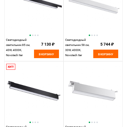
Светодиодный
Светодиодный
7 130 ₽
5 744 ₽
светильник 85 см,
светильник 58 см,
40W, 4000K,
30W, 4000K,
В КОРЗИНУ
В КОРЗИНУ
Novotech Iter
Novotech Iter
358829, черный
358828, белый
ХИТ!
Светодиодный
Светодиодный