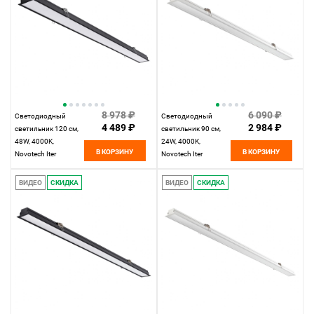
8 978 ₽
6 090 ₽
Светодиодный
Светодиодный
4 489 ₽
2 984 ₽
светильник 120 см,
светильник 90 см,
48W, 4000K,
24W, 4000K,
В КОРЗИНУ
В КОРЗИНУ
Novotech Iter
Novotech Iter
358823, черный
358822, белый
ВИДЕО
СКИДКА
ВИДЕО
СКИДКА