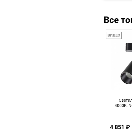
Все т
ВИДЕО
Светил
4000K, 
4 851 ₽