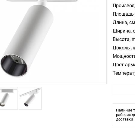
Производ
Площадь 
Длина, см
Ширина, 
Высота, m
Цоколь л
Мощность
Цвет арм
Температ
Стиль:
Помещени
Влагозащ
Лампочки
Наличие т
Тип свети
рабочих д
доставки