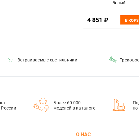
белый
4 851 ₽
В КОР
Встраиваемые светильники
Треково
ка
Более 60 000
По
й России
моделей в каталоге
по
М
О НАС