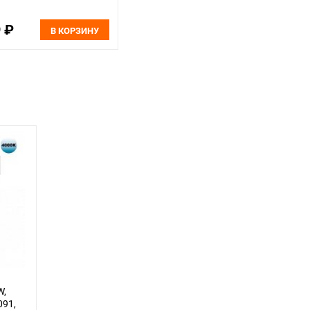
9 ₽
В КОРЗИНУ
W,
091,