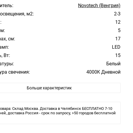
итель:
Novotech (Венгрия)
освещения, м2:
2-3
:
12
см:
5
ax, см:
17
амп:
LED
, Вт:
15
атуры:
Белый
ура свечения:
4000K Дневной
Модерн
Больше характеристик
е:
Большой зал, Гостиная, Кухня, Спальня
ита:
IP20
 в комплекте:
Да
овара: Склад Москва. Доставка в Челябинск БЕСПЛАТНО 7-10
льника:
ней, доставка Россия - срок по запросу, >50 городов бесплатной
Трековая/шинная/струнная система