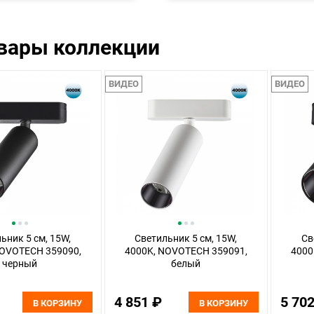
овары коллекции
ВИДЕО
ВИДЕО
ьник 5 см, 15W,
Светильник 5 см, 15W,
Св
NOVOTECH 359090,
4000K, NOVOTECH 359091,
4000
черный
белый
4 851 ₽
5 70
В КОРЗИНУ
В КОРЗИНУ