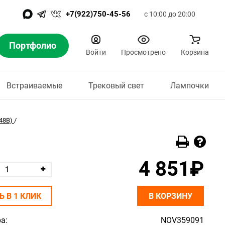
+7(922)750-45-56
с 10:00 до 20:00
Портфолио
Войти
Просмотрено
Корзина
Встраиваемые
Трековый свет
Лампочки
48В)
/
4 851₽
Ь В 1 КЛИК
В КОРЗИНУ
а:
NOV359091