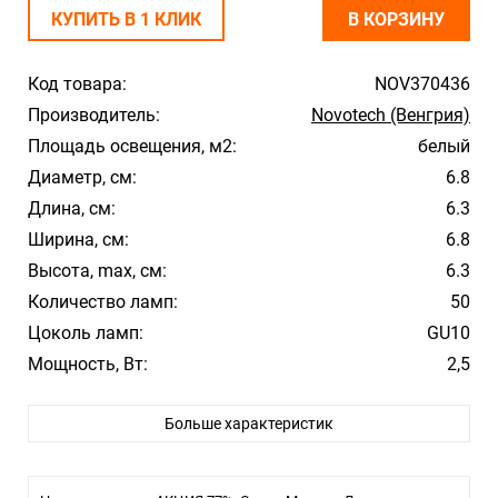
КУПИТЬ В 1 КЛИК
В КОРЗИНУ
Код товара:
NOV370436
Производитель:
Novotech (Венгрия)
Площадь освещения, м2:
белый
Диаметр, см:
6.8
Длина, см:
6.3
Ширина, см:
6.8
Высота, max, см:
6.3
Количество ламп:
50
Цоколь ламп:
GU10
Мощность, Вт:
2,5
Цвет арматуры:
Белый
Больше характеристик
Цвет плафона/абажура:
Белый
Материал плафона/абажура:
Металл
Стиль:
Hi-Tech