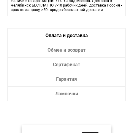
Наличие товара: АКЦИЯ 77%. Склад Москва. Доставка в
Помещение:
Челябинск БЕСПЛАТНО 7-10 рабочих дней, доставка Россия -
Большой зал, Гостиная, Кухня,
срок по запросу, >50 городов бесплатной доставки
Ресторан
Влагозащита:
IP20
Тип лампы:
Галогеновая
Оплата и доставка
Тип светильника:
Встраиваемый светильник
Диаметр врезного отверстия, см:
6.3
Обмен и возврат
Глубина врезки, см:
1.4
Сертификат
Гарантия
Лампочки