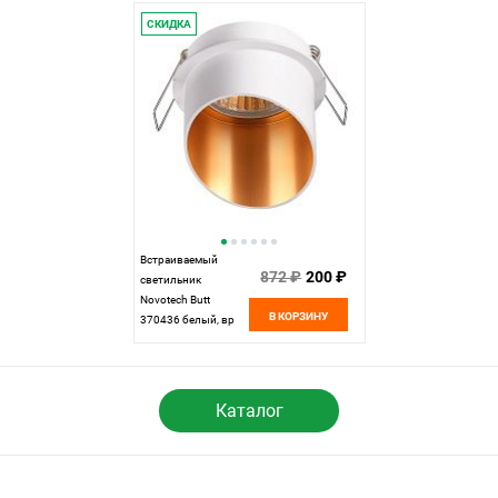
СКИДКА
Встраиваемый
872 ₽
200 ₽
светильник
Novotech Butt
В КОРЗИНУ
370436 белый, вр
6,3 см
Каталог