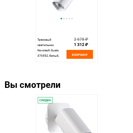
2 678 ₽
Трековый
1 312 ₽
светильник
Novotech Gusto
В КОРЗИНУ
370552, белый,
16.5x10x5.8см,
GU10, 50W
Вы смотрели
СКИДКА