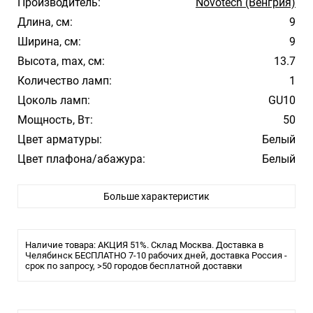
Производитель:
Novotech (Венгрия)
Длина, см:
9
Ширина, см:
9
Высота, max, см:
13.7
Количество ламп:
1
Цоколь ламп:
GU10
Мощность, Вт:
50
Цвет арматуры:
Белый
Цвет плафона/абажура:
Белый
Материал плафона/абажура:
Металл
Больше характеристик
Стиль:
Модерн
Помещение:
Гостиная, Кухня, Спальня, Ресторан
Влагозащита:
IP20
Наличие товара: АКЦИЯ 51%. Склад Москва. Доставка в
Тип лампы:
Челябинск БЕСПЛАТНО 7-10 рабочих дней, доставка Россия -
Галогеновая
срок по запросу, >50 городов бесплатной доставки
Тип светильника:
Светильник спот