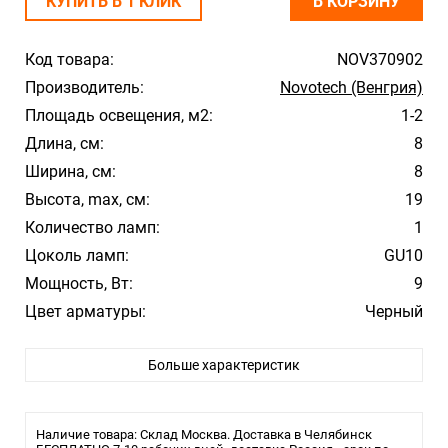
КУПИТЬ В 1 КЛИК
В КОРЗИНУ
Код товара:
NOV370902
Производитель:
Novotech (Венгрия)
Площадь освещения, м2:
1-2
Длина, см:
8
Ширина, см:
8
Высота, max, см:
19
Количество ламп:
1
Цоколь ламп:
GU10
Мощность, Вт:
9
Цвет арматуры:
Черный
Цвет плафона/абажура:
Белый
Больше характеристик
Материал плафона/абажура:
Акрил
Стиль:
Модерн
Помещение:
Большой зал, Гостиная, Кухня, Спальня
Наличие товара: Склад Москва. Доставка в Челябинск