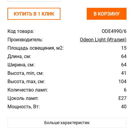
КУПИТЬ В 1 КЛИК
В КОРЗИНУ
Код товара:
ODE4990/6
Производитель:
Odeon Light (Италия)
Площадь освещения, м2:
15
Длина, см:
64
Ширина, см:
64
Высота, min, см:
41
Высота, max, см:
104
Количество ламп:
6
Цоколь ламп:
Е27
Мощность, Вт:
40
Цвет арматуры:
Золото
Больше характеристик
Цвет плафона/абажура:
Белый
Материал плафона/абажура:
Стекло