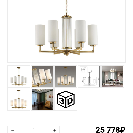
25 778₽