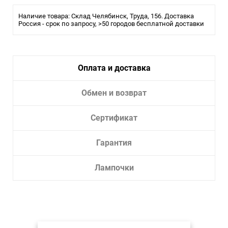
Стиль:
Модерн
Наличие товара: Склад Челябинск, Труда, 156. Доставка
Помещение:
Россия - срок по запросу, >50 городов бесплатной доставки
Большой зал, Гостиная, Спальня
Влагозащита:
IP20
Тип крепления:
Планка
Тип лампы:
Светодиодная
Оплата и доставка
Лампочки в комплекте:
Нет
Обмен и возврат
Тип светильника:
Подвесной светильник
Сертификат
Гарантия
Лампочки