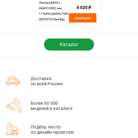
Люстра Ø830 x
6 020 ₽
H640(1090), мм,
11*40W (440W), FGD
В КОРЗИНУ
(ЗОЛОТО) NewRgy
1744/8+3 FGD
Каталог
Доставка
по всей России
Более 60 000
моделей в каталоге
Подбор люстр
по дизайн-проектам