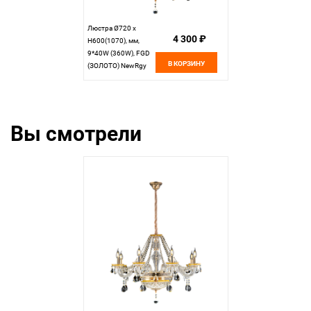
Люстра Ø720 x
4 300 ₽
H600(1070), мм,
9*40W (360W), FGD
В КОРЗИНУ
(ЗОЛОТО) NewRgy
1744/6+3 FGD
Вы смотрели