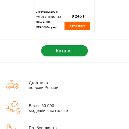
Люстра L1200 x
9 245 ₽
W100 x H1200, мм,
30W 4000K,
В КОРЗИНУ
BRASS(Латунь)
NewRgy 8022-DW-5
BRASS
Каталог
Доставка
по всей России
Более 60 000
моделей в каталоге
Подбор люстр