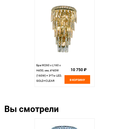
Прозрачный
Прозрачный
Хрусталь) NewRgy
Хрусталь) NewRgy
W2785E/6+4A
W2785E/4A
GOLD+CLEAR
GOLD+CLEAR
Бра W260 x L160 x
10 750 ₽
H450, мм, 4*40W
(160W) + 3*7w LED,
В КОРЗИНУ
GOLD+CLEAR
(Золото +
Прозрачный
Хрусталь) NewRgy
W2785E/4+3A
Вы смотрели
GOLD+CLEAR