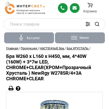
Корзина
Меню
Каталог
Главная
/
Продукция
/
НАСТЕННЫЕ бра
/
Бра ХРУСТАЛЬ
/
Бра W260 x L160 x H450, мм, 4*40W
(160W) + 3*7w LED,
CHROME+CLEAR(ХРОМ+Прозрачный
Хрусталь ) NewRgy W2785R/4+3A
CHROME+CLEAR