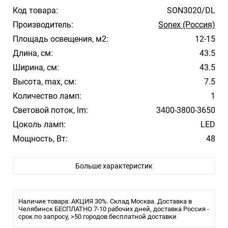
Код товара:
SON3020/DL
Производитель:
Sonex (Россия)
Площадь освещения, м2:
12-15
Длина, см:
43.5
Ширина, см:
43.5
Высота, max, см:
7.5
Количество ламп:
1
Световой поток, lm:
3400-3800-3650
Цоколь ламп:
LED
Мощность, Вт:
48
Цвет арматуры:
Белый
Больше характеристик
Цвет плафона/абажура:
Белый
Материал плафона/абажура:
Пластик
Температура свечения:
3000, 4200, 6500
Наличие товара: АКЦИЯ 30%. Склад Москва. Доставка в
Стиль:
Челябинск БЕСПЛАТНО 7-10 рабочих дней, доставка Россия -
Модерн
срок по запросу, >50 городов бесплатной доставки
Помещение:
Большой зал, Гостиная, Спальня