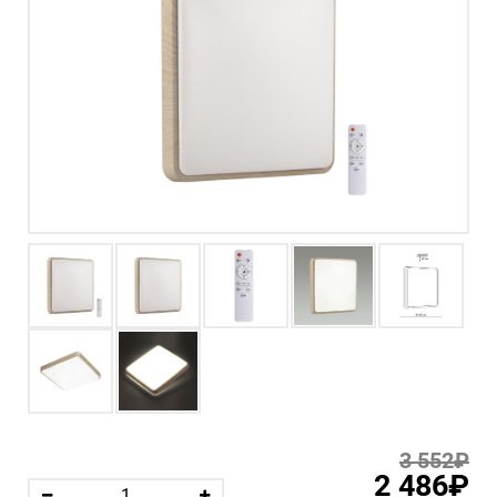
3 552₽
2 486₽