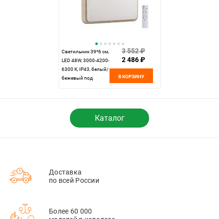
3 552 ₽
Cветильник 39*6 см,
2 486 ₽
LED 48W, 3000-4200-
6300 К, IP43, белый/
В КОРЗИНУ
бежевый под
дерево, пластик
Sonex Merto,
7608/DL
Каталог
Доставка
по всей России
Более 60 000