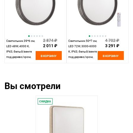
2 874 ₽
4 702 ₽
Cветильник 39*6 см,
Cветильник 50*7 см,
2 011 ₽
3 291 ₽
LED 48W, 4000 К,
LED 72W, 3000-6000
IP43, белый/венге
К, IP43, белый/венге
В КОРЗИНУ
В КОРЗИНУ
под дерево/хром,
под дерево/хром,
пластик Sonex
пластик Sonex
Trosto, 7604/DL
Trosto, 7604/EL
Вы смотрели
СКИДКА