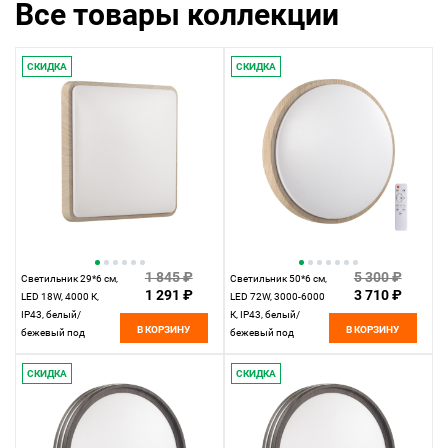
Все товары коллекции
СКИДКА
СКИДКА
1 845 ₽
5 300 ₽
Cветильник 29*6 см,
Cветильник 50*6 см,
1 291 ₽
3 710 ₽
LED 18W, 4000 К,
LED 72W, 3000-6000
IP43, белый/
К, IP43, белый/
В КОРЗИНУ
В КОРЗИНУ
бежевый под
бежевый под
дерево, пластик
дерево, пластик
Sonex Merto,
Sonex Losta, 7607/EL
СКИДКА
СКИДКА
7608/AL