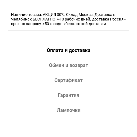
Цвет декора: коричневый
Влагозащищенность: IP43
Наличие товара: АКЦИЯ 30%. Склад Москва. Доставка в
Дополнительные параметры и особенности:
Челябинск БЕСПЛАТНО 7-10 рабочих дней, доставка Россия -
Беспроводной пульт ДУ
срок по запросу, >50 городов бесплатной доставки
Оплата и доставка
Обмен и возврат
Сертификат
Гарантия
Лампочки