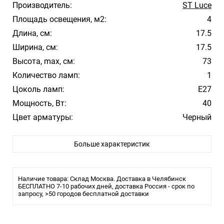
Производитель:
ST Luce
Площадь освещения, м2:
4
Длина, см:
17.5
Ширина, см:
17.5
Высота, max, см:
73
Количество ламп:
1
Цоколь ламп:
E27
Мощность, Вт:
40
Цвет арматуры:
Черный
Цвет плафона/абажура:
Прозрачный
Больше характеристик
Материал плафона/абажура:
Пластик
Стиль:
Модерн
Помещение:
Загородный дом, Улица
Наличие товара: Склад Москва. Доставка в Челябинск
Влагозащита:
БЕСПЛАТНО 7-10 рабочих дней, доставка Россия - срок по
IP44
запросу, >50 городов бесплатной доставки
Тип крепления:
Монтажная пластина
Тип лампы:
LED