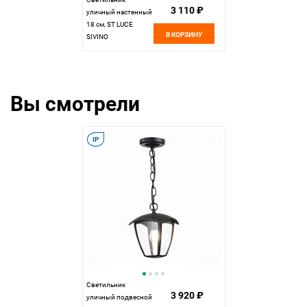
3 110 ₽
уличный настенный
18 см, ST LUCE
В КОРЗИНУ
SIVINO
SL081.401.01
Черный
Вы смотрели
IP
Светильник
3 920 ₽
уличный подвесной