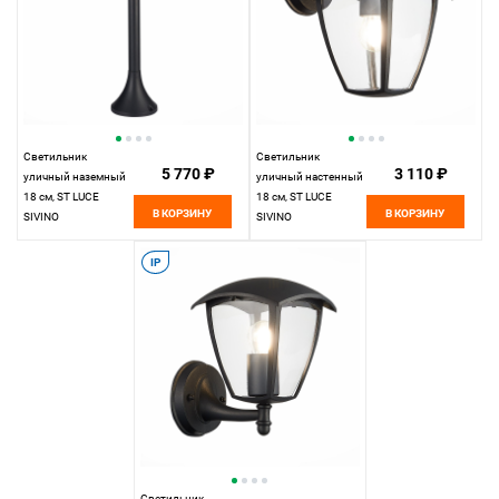
Светильник
Светильник
5 770 ₽
3 110 ₽
уличный наземный
уличный настенный
18 см, ST LUCE
18 см, ST LUCE
В КОРЗИНУ
В КОРЗИНУ
SIVINO
SIVINO
SL081.405.01
SL081.411.01
Черный
Черный
IP
Светильник