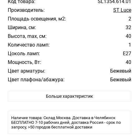
Код товара:
SL1354.614.01
Производитель:
ST Luce
Площадь освещения, м2:
2
Ширина, см:
32
Высота, max, см:
40
Количество ламп:
1
Цоколь ламп:
E27
Мощность, Вт:
40
Цвет арматуры:
Бежевый
Цвет плафона/абажура:
Бежевый
Материал плафона/абажура:
ткань
Больше характеристик
Влагозащита:
20
Тип лампы:
накаливания или LED
Наличие товара: Склад Москва. Доставка в Челябинск
БЕСПЛАТНО 7-10 рабочих дней, доставка Россия - срок по
запросу, >50 городов бесплатной доставки