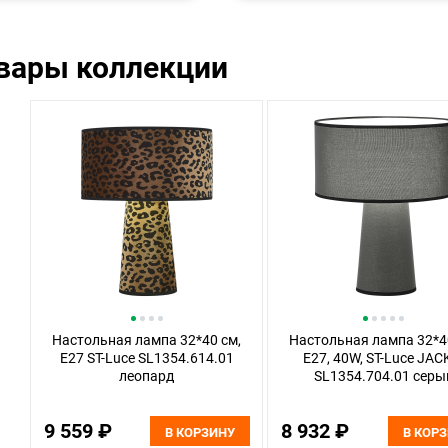
овары коллекции
Настольная лампа 32*40 см,
Настольная лампа 32*4
Е27 ST-Luce SL1354.614.01
E27, 40W, ST-Luce JAC
леопард
SL1354.704.01 серы
9 559 ₽
8 932 ₽
В КОРЗИНУ
В КОР