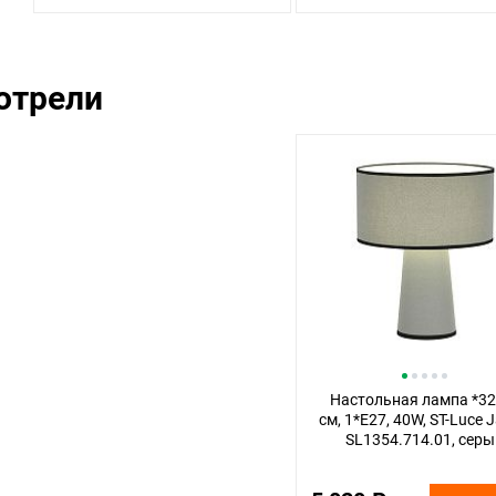
отрели
Настольная лампа *32
см, 1*E27, 40W, ST-Luce J
SL1354.714.01, сер