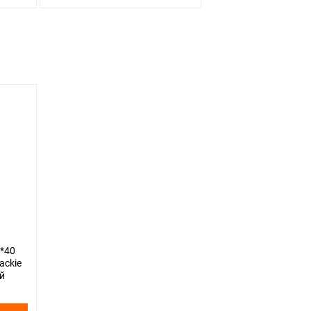
*40
ackie
ый