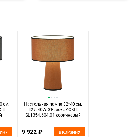
0 см,
Настольная лампа 32*40 см,
KIE
E27, 40W, ST-Luce JACKIE
й
SL1354.604.01 коричневый
9 922 ₽
ЗИНУ
В КОРЗИНУ