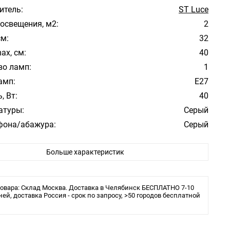
итель:
ST Luce
освещения, м2:
2
см:
32
ax, см:
40
во ламп:
1
амп:
E27
, Вт:
40
атуры:
Серый
фона/абажура:
Серый
 плафона/абажура:
ткань
Больше характеристик
ита:
IP20
овара: Склад Москва. Доставка в Челябинск БЕСПЛАТНО 7-10
ней, доставка Россия - срок по запросу, >50 городов бесплатной