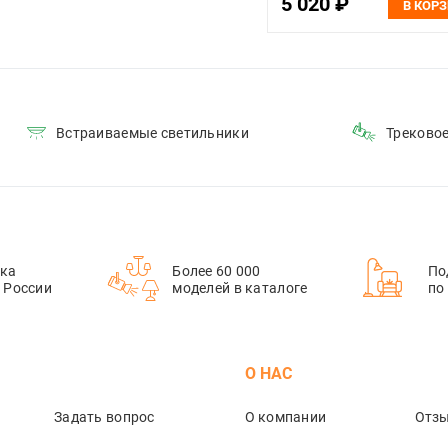
5 020 ₽
В КОР
Встраиваемые светильники
Треково
ка
Более 60 000
По
й России
моделей в каталоге
по
М
О НАС
Задать вопрос
О компании
Отз