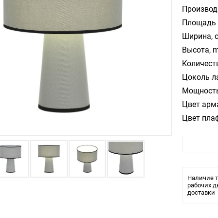
Производ
Площадь 
Ширина, 
Высота, m
Количест
Цоколь л
Мощность
Цвет арм
Цвет пла
Материал
Влагозащ
Наличие т
рабочих д
доставки