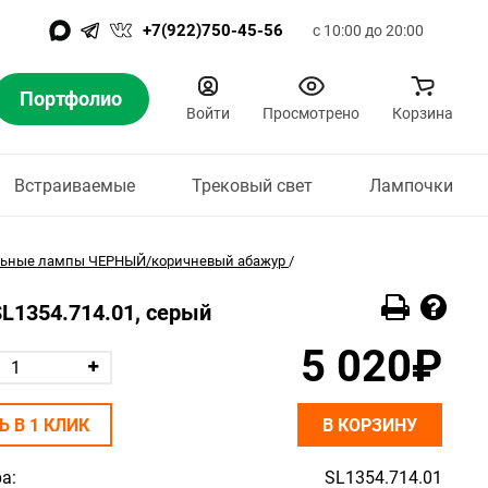
+7(922)750-45-56
с 10:00 до 20:00
Портфолио
Войти
Просмотрено
Корзина
Встраиваемые
Трековый свет
Лампочки
льные лампы ЧЕРНЫЙ/коричневый абажур
/
SL1354.714.01, серый
5 020₽
Ь В 1 КЛИК
В КОРЗИНУ
а:
SL1354.714.01