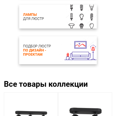
Возможность подключения диммера: нет
Диапазон рабочих температур: комнатная
температура
ЛАМПЫ
Цветовая температура, K: 3000
ДЛЯ ЛЮСТР
Способ крепления: монтажная пластина
Комплектация
Лампочки
Лампы в комплекте: GU10
ПОДБОР ЛЮСТР
ПО ДИЗАЙН -
ПРОЕКТАМ
Все товары коллекции