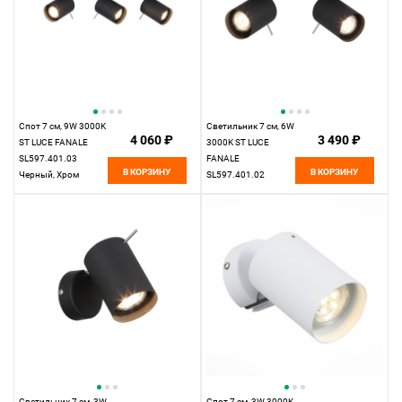
Спот 7 см, 9W 3000K
Светильник 7 см, 6W
4 060 ₽
3 490 ₽
ST LUCE FANALE
3000K ST LUCE
SL597.401.03
FANALE
В КОРЗИНУ
В КОРЗИНУ
Черный, Хром
SL597.401.02
Черный, Хром
Светильник 7 см, 3W
Спот 7 см, 3W 3000K