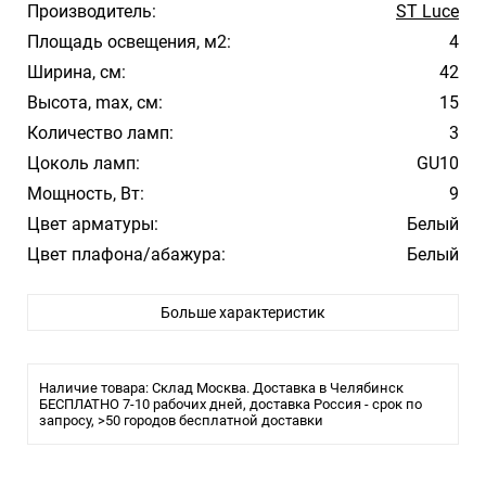
Производитель:
ST Luce
Площадь освещения, м2:
4
Ширина, см:
42
Высота, max, см:
15
Количество ламп:
3
Цоколь ламп:
GU10
Мощность, Вт:
9
Цвет арматуры:
Белый
Цвет плафона/абажура:
Белый
Материал плафона/абажура:
Металл
Больше характеристик
Температура свечения:
3000К
Влагозащита:
20
Тип крепления:
Монтажная пластина
Наличие товара: Склад Москва. Доставка в Челябинск
Тип лампы:
БЕСПЛАТНО 7-10 рабочих дней, доставка Россия - срок по
галогеновая или LED
запросу, >50 городов бесплатной доставки
Размеры
Высота, см: 15
Ширина, см: 12