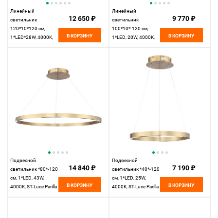
Линейный
Линейный
12 650 ₽
9 770 ₽
светильник
светильник
120*10*120 см,
100*10*-120 см,
В КОРЗИНУ
В КОРЗИНУ
1*LED*28W, 4000K,
1*LED, 20W, 4000K,
ST-Luce PARILLA
ST-Luce Parilla
SL6238.413.01,
SL6238.403.01,
черный
черный
Подвесной
Подвесной
14 840 ₽
7 190 ₽
светильник *80*-120
светильник *40*-120
см, 1*LED, 43W,
см, 1*LED, 25W,
В КОРЗИНУ
В КОРЗИНУ
4000K, ST-Luce Parilla
4000K, ST-Luce Parilla
SL6238.343.01,
SL6238.323.01,
латунный
латунный