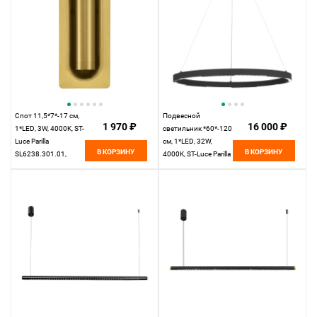
Спот 11,5*7*-17 см,
Подвесной
1 970 ₽
16 000 ₽
1*LED, 3W, 4000K, ST-
светильник *60*-120
Luce Parilla
см, 1*LED, 32W,
В КОРЗИНУ
В КОРЗИНУ
SL6238.301.01,
4000K, ST-Luce Parilla
латунный
SL6238.433.01,
черный