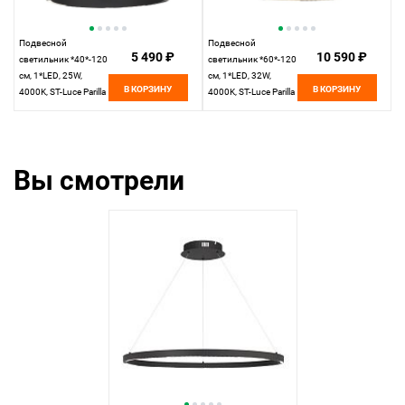
Подвесной
Подвесной
5 490 ₽
10 590 ₽
светильник *40*-120
светильник *60*-120
см, 1*LED, 25W,
см, 1*LED, 32W,
В КОРЗИНУ
В КОРЗИНУ
4000K, ST-Luce Parilla
4000K, ST-Luce Parilla
SL6238.423.01,
SL6238.333.01,
черный
латунный
Вы смотрели