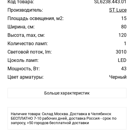
Код товара:
SL6238.443.01
Производитель:
ST Luce
Площадь освещения, м2:
15
Ширина, см:
80
Высота, max, см:
120
Количество ламп:
1
Световой поток, lm:
3010
Цоколь ламп:
LED
Мощность, Вт:
43
Цвет арматуры:
Черный
Цвет плафона/абажура:
Черный
Больше характеристик
Материал плафона/абажура:
Металл
Температура свечения:
4000
Влагозащита:
IP20
Наличие товара: Склад Москва. Доставка в Челябинск
Тип крепления:
БЕСПЛАТНО 7-10 рабочих дней, доставка Россия - срок по
Монтажная пластина
запросу, >50 городов бесплатной доставки
Лампочки в комплекте:
Да