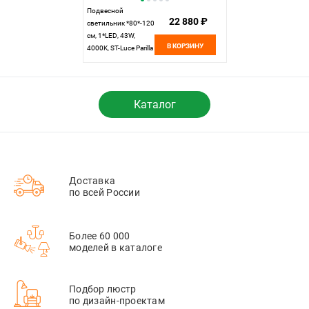
Подвесной
22 880 ₽
светильник *80*-120
см, 1*LED, 43W,
В КОРЗИНУ
4000K, ST-Luce Parilla
SL6238.443.01,
черный
Каталог
Доставка
по всей России
Более 60 000
моделей в каталоге
Подбор люстр
по дизайн-проектам