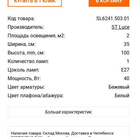
КУПИТЬ В 1 КЛИК
В КОРЗИНУ
Код товара:
SL6241.503.01
Производитель:
ST Luce
Площадь освещения, м2:
2
Ширина, см:
35
Высота, min, см:
100
Количество ламп:
1
Цоколь ламп:
E27
Мощность, Вт:
40
Цвет арматуры:
Бежевый
Цвет плафона/абажура:
Белый
Материал плафона/абажура:
ткань
Больше характеристик
Влагозащита:
IP20
Тип крепления:
Монтажная пластина
Лампочки в комплекте:
-
Наличие товара: Склад Москва. Доставка в Челябинск