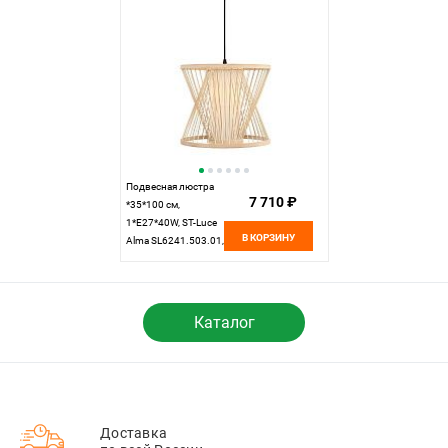
Подвесная люстра
7 710 ₽
*35*100 см,
1*E27*40W, ST-Luce
В КОРЗИНУ
Alma SL6241.503.01,
бежевый
Каталог
Доставка