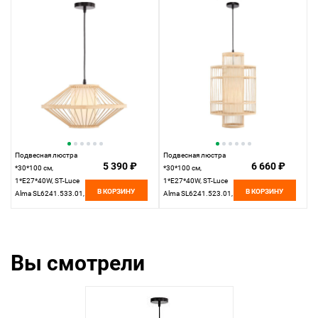
Подвесная люстра
Подвесная люстра
5 390 ₽
6 660 ₽
*30*100 см,
*30*100 см,
1*E27*40W, ST-Luce
1*E27*40W, ST-Luce
В КОРЗИНУ
В КОРЗИНУ
Alma SL6241.533.01,
Alma SL6241.523.01,
бежевый
бежевый
Вы смотрели