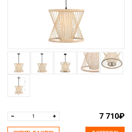
7 710₽