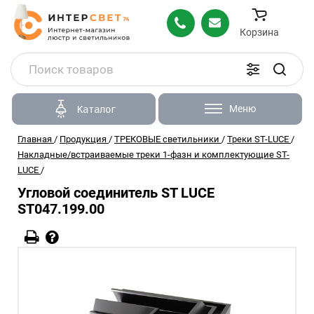
Корзина
Меню
Каталог
Главная
/
Продукция
/
ТРЕКОВЫЕ светильники
/
Треки ST-LUCE
/
Накладные/встраиваемые треки 1-фазн и комплектующие ST-
LUCE
/
Угловой соединитель ST LUCE
ST047.199.00