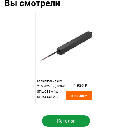
Вы смотрели
Блок питания 48V
4 950 ₽
23*2,4*2,6 см, 200W
ST LUCE Skyflat
В КОРЗИНУ
ST063.448.200
черный
Каталог