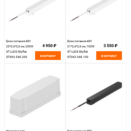
Блок питания 48V
Блок питания 48V
4 950 ₽
3 550 ₽
23*2,4*2,6 см, 200W
21*2,4*2,6 см, 100W
ST LUCE Skyflat
ST LUCE Skyflat
В КОРЗИНУ
В КОРЗИНУ
ST063.548.200
ST063.548.100
белый
белый
Накладка для
Блок питания 48V