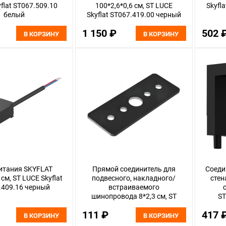
flat ST067.509.10
100*2,6*0,6 см, ST LUCE
Skyfl
белый
Skyflat ST067.419.00 черный
1 150 ₽
502 
В КОРЗИНУ
В КОРЗИНУ
итания SKYFLAT
Прямой соединитель для
Соеди
 см, ST LUCE Skyflat
подвесного, накладного/
стен
.409.16 черный
встраиваемого
шинопровода 8*2,3 см, ST
ST
LUCE Skyflat ST067.409.15
111 ₽
417 
черный
В КОРЗИНУ
В КОРЗИНУ