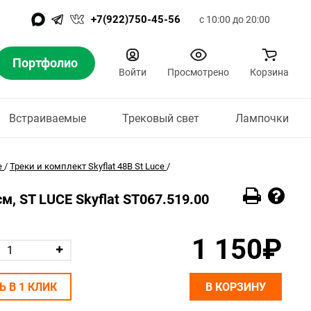
+7(922)750-45-56
с 10:00 до 20:00
Портфолио
Войти
Просмотрено
Корзина
Встраиваемые
Трековый свет
Лампочки
e
/
Треки и комплект Skyflat 48В St Luce
/
, ST LUCE Skyflat ST067.519.00
1 150₽
Ь В 1 КЛИК
В КОРЗИНУ