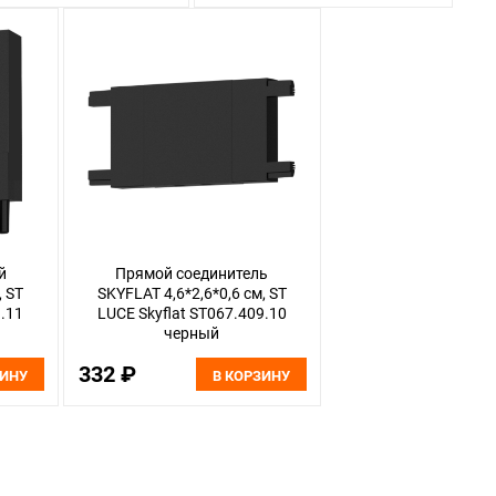
й
Прямой соединитель
, ST
SKYFLAT 4,6*2,6*0,6 см, ST
9.11
LUCE Skyflat ST067.409.10
черный
332 ₽
ЗИНУ
В КОРЗИНУ