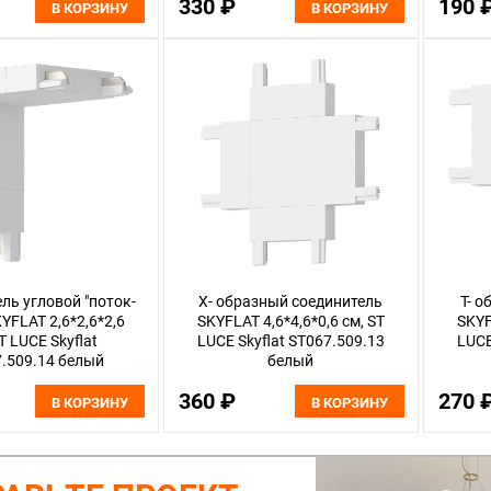
330 ₽
190 
В КОРЗИНУ
В КОРЗИНУ
ль угловой "поток-
X- образный соединитель
T- 
KYFLAT 2,6*2,6*2,6
SKYFLAT 4,6*4,6*0,6 см, ST
SKYF
T LUCE Skyflat
LUCE Skyflat ST067.509.13
LUCE
.509.14 белый
белый
360 ₽
270 
В КОРЗИНУ
В КОРЗИНУ