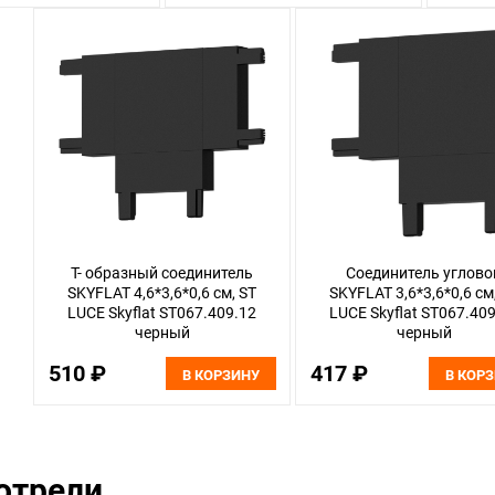
T- образный соединитель
Соединитель углово
SKYFLAT 4,6*3,6*0,6 см, ST
SKYFLAT 3,6*3,6*0,6 см
LUCE Skyflat ST067.409.12
LUCE Skyflat ST067.40
черный
черный
510 ₽
417 ₽
В КОРЗИНУ
В КОР
отрели