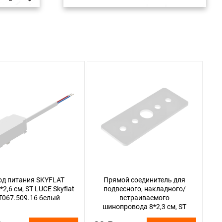
од питания SKYFLAT
Прямой соединитель для
*2,6 см, ST LUCE Skyflat
подвесного, накладного/
T067.509.16 белый
встраиваемого
шинопровода 8*2,3 см, ST
LUCE Skyflat ST067.509.15