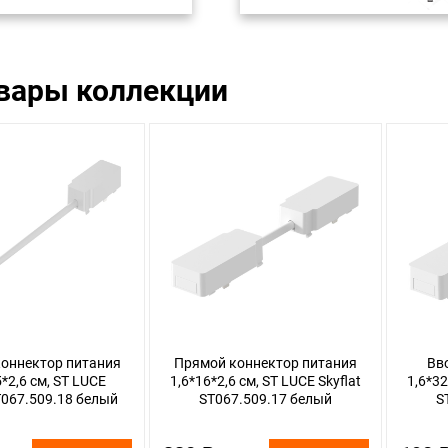
овары коллекции
коннектор питания
Прямой коннектор питания
Вв
5*2,6 см, ST LUCE
1,6*16*2,6 см, ST LUCE Skyflat
1,6*32
ST067.509.18 белый
ST067.509.17 белый
S