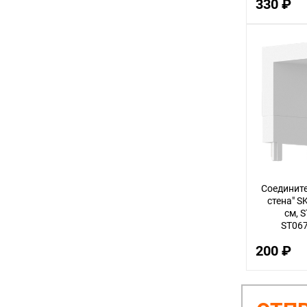
330 ₽
Соедините
стена" S
см, S
ST067
200 ₽