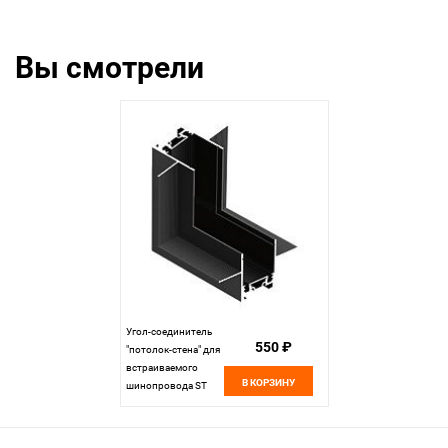
ST069.409.10
черный
Вы смотрели
Угол-соединитель
550 ₽
"потолок-стена" для
встраиваемого
В КОРЗИНУ
шинопровода ST
LUCE Skyflat
ST069.409.11
черный