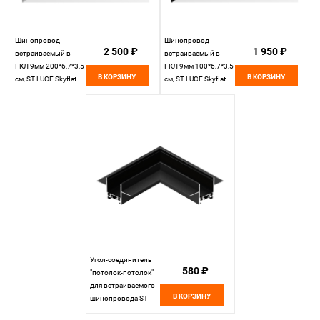
Шинопровод
Шинопровод
2 500 ₽
1 950 ₽
встраиваемый в
встраиваемый в
ГКЛ 9мм 200*6,7*3,5
ГКЛ 9мм 100*6,7*3,5
В КОРЗИНУ
В КОРЗИНУ
см, ST LUCE Skyflat
см, ST LUCE Skyflat
ST069.529.00
ST069.419.00
белый
черный
Угол-соединитель
580 ₽
"потолок-потолок"
для встраиваемого
В КОРЗИНУ
шинопровода ST
LUCE Skyflat