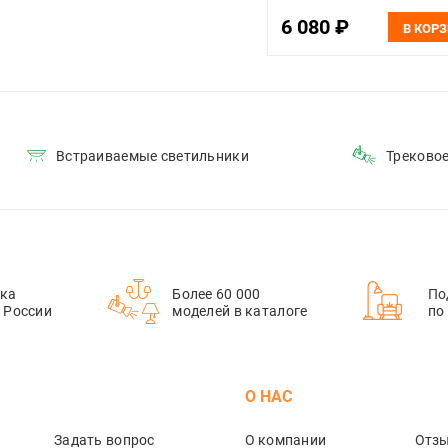
6 080 ₽
В КОР
Встраиваемые светильники
Треково
ка
Более 60 000
По
й России
моделей в каталоге
по
М
О НАС
Задать вопрос
О компании
Отз