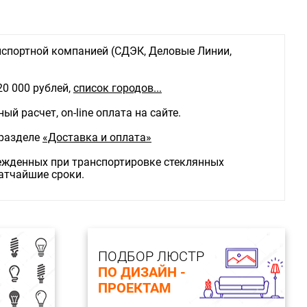
ы:
LED
см: 3
о ламп: 1
спортной компанией (СДЭК, Деловые Линии,
я: LED
, W: 18W
 температура: 3000K
20 000 рублей,
список городов...
етопередачи, Ra: Ra>90
еивания, град.: 36°
й расчет, on-line оплата на сайте.
комплекте.: В комплекте
 каркаса: алюминий
 разделе
«Доставка и оплата»
каса: черный
сть каркаса: матовая
режденных при транспортировке стеклянных
 плафона: алюминий
ратчайшие сроки.
фона: черный
сть плафона: матовая
та, IP: IP20
ПОДБОР ЛЮСТР
ПО ДИЗАЙН -
ПРОЕКТАМ