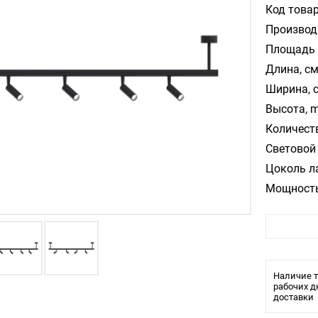
Код товар
Производ
Площадь 
Длина, см
Ширина, 
Высота, m
Количест
Световой 
Цоколь л
Мощность
Цвет арм
Цвет пла
Материал
Температ
Наличие т
Влагозащ
рабочих д
доставки
Тип крепл