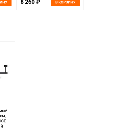
8 260 ₽
ЗИНУ
В КОРЗИНУ
емый
см,
UCE
ый