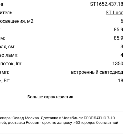
а:
ST1652.437.18
итель:
ST Luce
освещения, м2:
6
:
85.9
см:
85.9
ax, см:
3
во ламп:
4
поток, lm:
1350
амп:
встроенный светодиод
, Вт:
18
атуры:
Черный
Больше характеристик
фона/абажура:
Черный
 плафона/абажура:
Алюминий
ура свечения:
3000К
овара: Склад Москва. Доставка в Челябинск БЕСПЛАТНО 7-10
ита:
ней, доставка Россия - срок по запросу, >50 городов бесплатной
20
ения:
Шинопровод (трек)