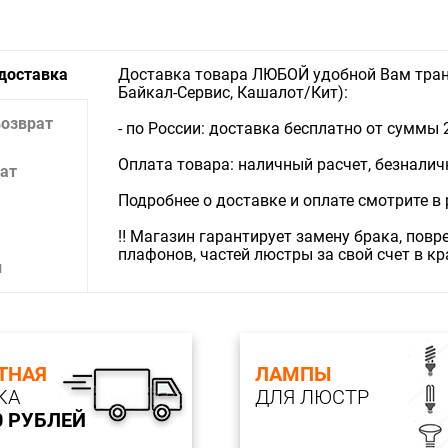
Тип ламп
Диаметр, 
Количеств
 доставка
Доставка товара ЛЮБОЙ удобной Вам тран
Тип цокол
Байкал-Сервис, Кашалот/Кит):
Мощность
Цветовая
возврат
- по России: доставка бесплатно от суммы 
Индекс цв
Угол расс
Оплата товара: наличный расчет, безналичны
Лампы в 
ат
Материал
Подробнее о доставке и оплате смотрите в
Цвет кар
Поверхно
‼️ Магазин гарантирует замену брака, пов
Материал
плафонов, частей люстры за свой счет в к
Цвет пла
и
Поверхно
Влагозащи
ТНАЯ
ЛАМПЫ
КА
ДЛЯ ЛЮСТР
0 РУБЛЕЙ