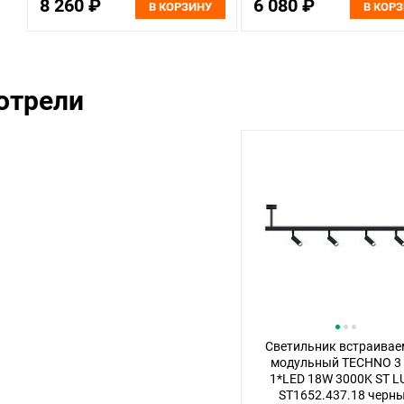
8 260 ₽
6 080 ₽
В КОРЗИНУ
В КОР
отрели
Светильник встраива
модульный TECHNO 3 
1*LED 18W 3000K ST L
ST1652.437.18 черн