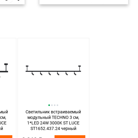
емый
Светильник встраиваемый
см,
модульный TECHNO 3 см,
UCE
1*LED 24W 3000K ST LUCE
ый
ST1652.437.24 черный