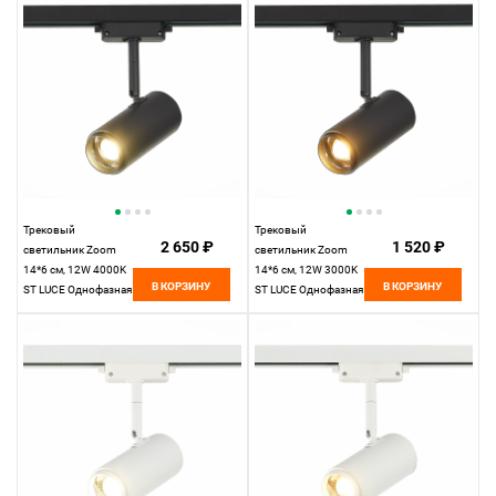
Трековый
Трековый
2 650 ₽
1 520 ₽
светильник Zoom
светильник Zoom
14*6 см, 12W 4000K
14*6 см, 12W 3000K
В КОРЗИНУ
В КОРЗИНУ
ST LUCE Однофазная
ST LUCE Однофазная
трековая система
трековая система
ST600.446.12
ST600.436.12
Черный
Черный