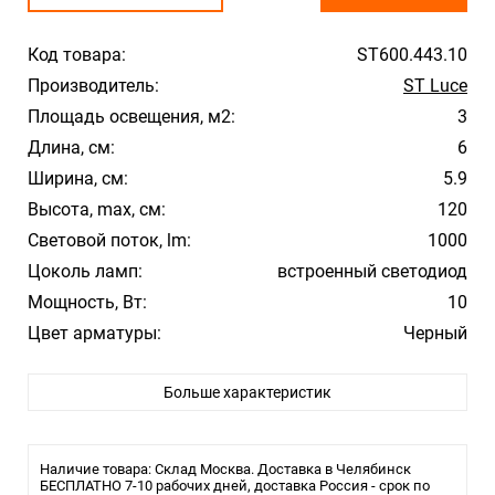
Код товара:
ST600.443.10
Производитель:
ST Luce
Площадь освещения, м2:
3
Длина, см:
6
Ширина, см:
5.9
Высота, max, см:
120
Световой поток, lm:
1000
Цоколь ламп:
встроенный светодиод
Мощность, Вт:
10
Цвет арматуры:
Черный
Цвет плафона/абажура:
Черный
Больше характеристик
Материал плафона/абажура:
Металл
Температура свечения:
4000К
Стиль:
Hi-Tech
Наличие товара: Склад Москва. Доставка в Челябинск
Помещение:
БЕСПЛАТНО 7-10 рабочих дней, доставка Россия - срок по
Большой зал, Гостиная, Кухня, Спальня