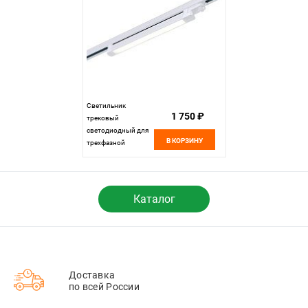
Светильник
1 750 ₽
трековый
светодиодный для
В КОРЗИНУ
трехфазной
системы 28*33*8,2
см, 1*LED 10W
4000K ST LUCE
ST663.546.10
Каталог
белый
Доставка
по всей России