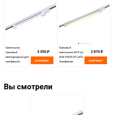
Светильник
Трековый
3 350 ₽
2 870 ₽
трековый
светильник 94*3 см,
светодиодный для
40W 3000K ST LUCE
В КОРЗИНУ
В КОРЗИНУ
трехфазной
Трехфазная
системы 28*33*8,2
трековая система
см, 1*LED 10W
ST663.536.40
3000K ST LUCE
Белый
ST663.536.10
Вы смотрели
белый