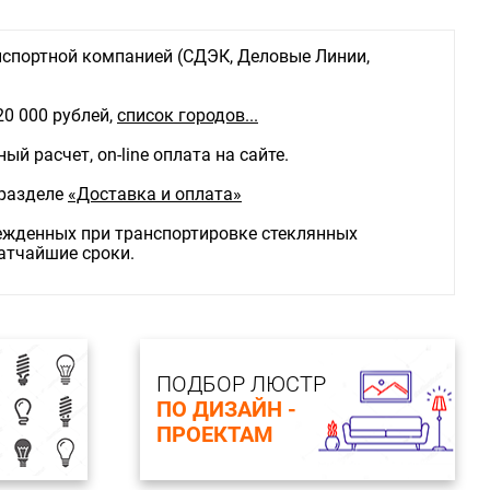
, W: 40W
 арматуры: Металл
атуры: Бронза
спортной компанией (СДЭК, Деловые Линии,
омплекте, шт.:Нет
20 000 рублей,
список городов...
й расчет, on-line оплата на сайте.
 разделе
«Доставка и оплата»
режденных при транспортировке стеклянных
ратчайшие сроки.
ПОДБОР ЛЮСТР
ПО ДИЗАЙН -
ПРОЕКТАМ