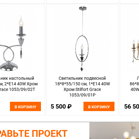
ьник настольный
Светильник подвесной
м, 2*E14 40W Хром
18*8*55/150 см, 1*E14 40W
86*8
 Grace 1053/09/02T
Хром Stilfort Grace
40W 
1053/09/01P
5 500 ₽
56 5
В КОРЗИНУ
В КОРЗИНУ
АВЬТЕ ПРОЕКТ