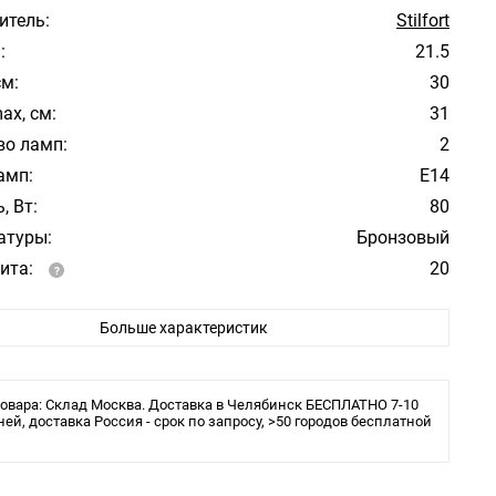
итель:
Stilfort
:
21.5
см:
30
ax, см:
31
во ламп:
2
амп:
E14
, Вт:
80
атуры:
Бронзовый
ита:
20
ения:
Монтажная пластина
Больше характеристик
ы:
накаливания или LED
тильника, см: 21,5
етильника, см: 30
етильника, см: 31
овара: Склад Москва. Доставка в Челябинск БЕСПЛАТНО 7-10
ней, доставка Россия - срок по запросу, >50 городов бесплатной
о ламп, шт.: 2
я: E14