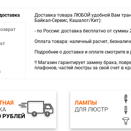
Мощность
Материал
Цвет арм
 доставка
Доставка товара ЛЮБОЙ удобной Вам тран
Байкал-Сервис, Кашалот/Кит):
Лампы в к
возврат
- по России: доставка бесплатно от суммы 
Оплата товара: наличный расчет, безналичны
ат
Подробнее о доставке и оплате смотрите в
‼️ Магазин гарантирует замену брака, пов
плафонов, частей люстры за свой счет в к
и
ТНАЯ
ЛАМПЫ
КА
ДЛЯ ЛЮСТР
0 РУБЛЕЙ