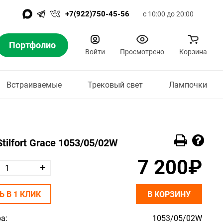
+7(922)750-45-56
с 10:00 до 20:00
Портфолио
Войти
Просмотрено
Корзина
Встраиваемые
Трековый свет
Лампочки
ilfort Grace 1053/05/02W
7 200₽
Ь В 1 КЛИК
В КОРЗИНУ
а:
1053/05/02W