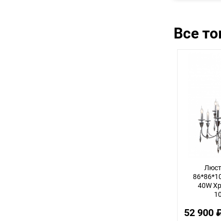
Все т
Люст
86*86*10
40W Хро
1
52 900 