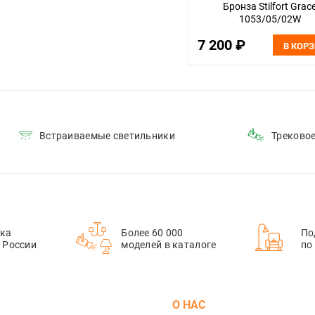
Бронза Stilfort Grac
1053/05/02W
7 200 ₽
В КОР
Встраиваемые светильники
Треково
ка
Более 60 000
По
й России
моделей в каталоге
по
М
О НАС