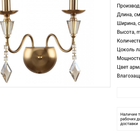
Производ
Длина, см
Ширина, 
Высота, m
Количест
Цоколь л
Мощность
Цвет арм
Влагозащ
Тип крепл
Тип ламп
Длина све
Ширина св
Высота св
Наличие т
рабочих д
доставки
Количеств
Тип цокол