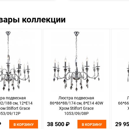
овары коллекции
ра подвесная
Люстра подвесная
2/188 см, 12*E14
86*86*88/174 см, 8*E14 40W
66*66
м Stilfort Grace
Хром Stilfort Grace
053/09/12P
1053/09/08P
₽
38 500 ₽
29 9
В КОРЗИНУ
В КОРЗИНУ