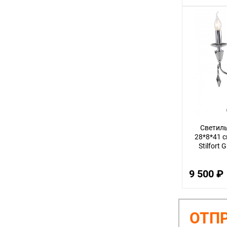
Светил
28*8*41 с
Stilfort
9 500 ₽
ОТПР