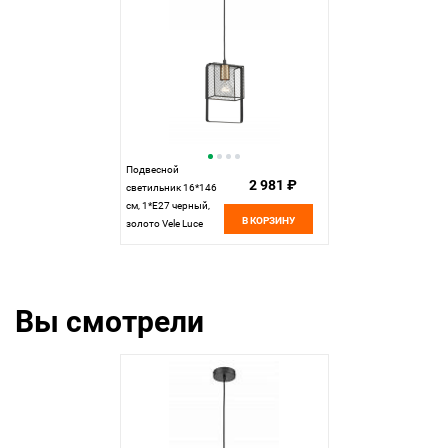
Подвесной
2 981 ₽
светильник 16*146
см, 1*E27 черный,
В КОРЗИНУ
золото Vele Luce
Nota VL6412P01
Вы смотрели