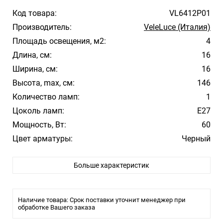
Код товара:
VL6412P01
Производитель:
VeleLuce (Италия)
Площадь освещения, м2:
4
Длина, см:
16
Ширина, см:
16
Высота, max, см:
146
Количество ламп:
1
Цоколь ламп:
E27
Мощность, Вт:
60
Цвет арматуры:
Черный
Цвет плафона/абажура:
Черный
Больше характеристик
Материал плафона/абажура:
Металл
Стиль:
Лофт
Помещение:
Большой зал, Гостиная, Кухня, Спальня
Наличие товара: Срок поставки уточнит менеджер при
Влагозащита:
обработке Вашего заказа
20
Тип крепления:
Монтажная пластина