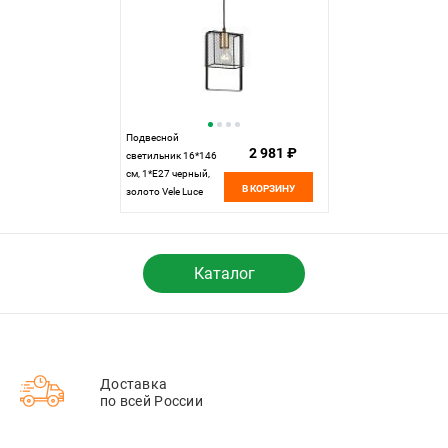
Подвесной
2 981 ₽
светильник 16*146
см, 1*E27 черный,
В КОРЗИНУ
золото Vele Luce
Nota VL6412P01
Каталог
Доставка
по всей России