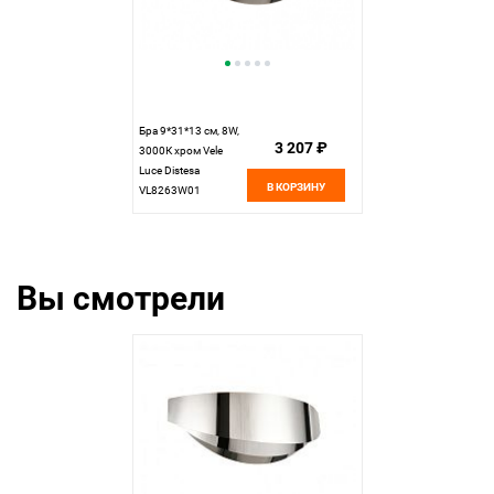
Бра 9*31*13 см, 8W,
3 207 ₽
3000К хром Vele
Luce Distesa
В КОРЗИНУ
VL8263W01
Вы смотрели