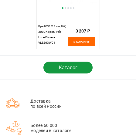
Бра 9*31*13 см, 8W,
3 207 ₽
3000К хром Vele
Luce Distesa
В КОРЗИНУ
VL8263W01
Каталог
Доставка
по всей России
Более 60 000
моделей в каталоге