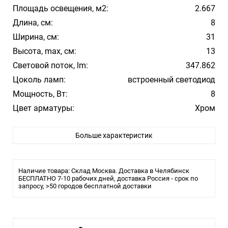
Площадь освещения, м2:
2.667
Длина, см:
8
Ширина, см:
31
Высота, max, см:
13
Световой поток, lm:
347.862
Цоколь ламп:
встроенный светодиод
Мощность, Вт:
8
Цвет арматуры:
Хром
Цвет плафона/абажура:
Хром
Больше характеристик
Материал плафона/абажура:
Металл
Температура свечения:
3000К
Стиль:
Hi-Tech
Наличие товара: Склад Москва. Доставка в Челябинск
Помещение:
БЕСПЛАТНО 7-10 рабочих дней, доставка Россия - срок по
Большой зал, Гостиная, Спальня
запросу, >50 городов бесплатной доставки
Влагозащита:
20
Тип крепления:
Монтажная пластина
Тип лампы:
LED