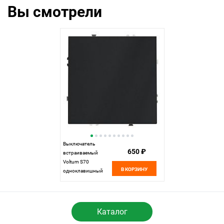
Вы смотрели
Выключатель
650 ₽
встраиваемый
Voltum S70
В КОРЗИНУ
одноклавишный
10А, графит пластик
Soft touch
VLS010107
Каталог