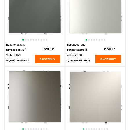
Выключатель
Выключатель
650 ₽
650 ₽
встраиваемый
встраиваемый
Voltum S70
Voltum S70
В КОРЗИНУ
В КОРЗИНУ
одноклавишный
одноклавишный
10А, титан пластик
10А, сталь пластик
Soft touch
Soft touch
VLS010106
VLS010105