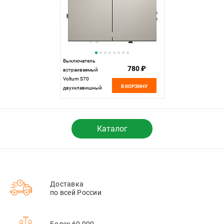
Выключатель
780 ₽
встраиваемый
Voltum S70
В КОРЗИНУ
двухклавишный
10А, кашемир
пластик Soft touch
VLS020103
Каталог
Доставка
по всей России
Более 60 000