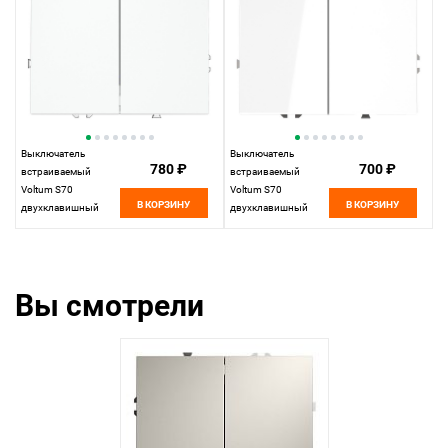
Выключатель
Выключатель
780 ₽
700 ₽
встраиваемый
встраиваемый
Voltum S70
Voltum S70
В КОРЗИНУ
В КОРЗИНУ
двухклавишный
двухклавишный
10А, белый
10А, белый пластик
матовый пластик
VLS020101
Soft touch
VLS020102
Вы смотрели