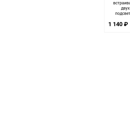
встраив
дву
подсвет
плас
1 140 ₽
V