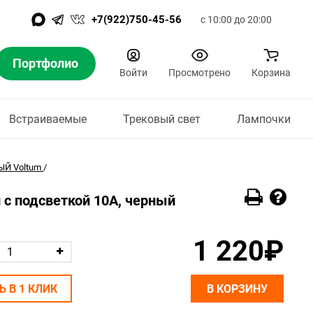
+7(922)750-45-56
с 10:00 до 20:00
Портфолио
Войти
Просмотрено
Корзина
Встраиваемые
Трековый свет
Лампочки
Й Voltum
/
с подсветкой 10А, черный
1 220₽
Ь В 1 КЛИК
В КОРЗИНУ