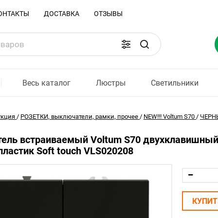
ОНТАКТЫ
ДОСТАВКА
ОТЗЫВЫ
Весь каталог
Люстры
Светильники
укция
/
РОЗЕТКИ, выключатели, рамки, прочее
/
NEW!!! Voltum S70
/
ЧЕРНЫ
ель встраиваемый Voltum S70 двухклавишный 
ластик Soft touch VLS020208
КУПИТ