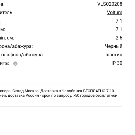
а:
VLS020208
итель:
Voltum
:
7.1
см:
7.1
in, см:
2.6
фона/абажура:
Черный
 плафона/абажура:
Пластик
ита:
IP 30
овара: Склад Москва. Доставка в Челябинск БЕСПЛАТНО 7-10
ней, доставка Россия - срок по запросу, >50 городов бесплатной