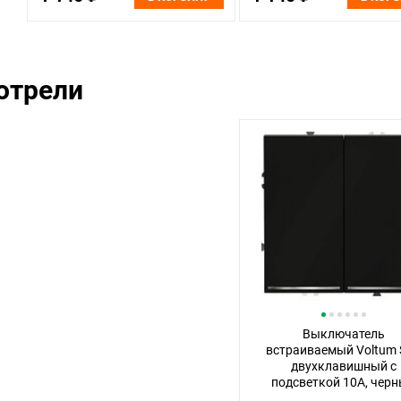
отрели
Выключатель
встраиваемый Voltum 
двухклавишный с
подсветкой 10А, чер
матовый пластик Soft 