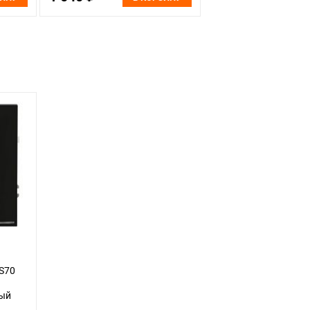
S70
ный
touch