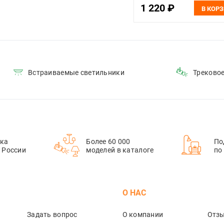
1 220 ₽
VLS020208
В КОР
Встраиваемые светильники
Треково
ка
Более 60 000
По
й России
моделей в каталоге
по
М
О НАС
Задать вопрос
О компании
Отз