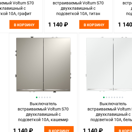
аемый Voltum S70
встраиваемый Voltum S70
встр
хклавишный с
двухклавишный с
кой 10А, графит
подсветкой 10А, титан
по
тик Soft touch
пластик Soft touch
1 140 ₽
1 14
LS020207
VLS020206
В КОРЗИНУ
В КОРЗИНУ
Выключатель
Выключатель
встраиваемый Voltum S70
встраиваемый Voltum 
двухклавишный с
двухклавишный с
подсветкой 10А, кашемир
подсветкой 10А, бел
пластик Soft touch
матовый пластик Soft 
1 140 ₽
1 140 ₽
VLS020203
VLS020202
В КОРЗИНУ
В КОР